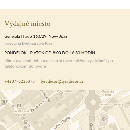
Výdajné miesto
Generála Hlaďo 160/29, Nový Jičín
(predajňa kvetinárstva Klos)
PONDELOK - PIATOK OD 8:00 DO 16:30 HODÍN
Mimo uvedenú dobu a miesto si tovar môžete vyzdvihnúť po
telefonickom dohovore
+420775225373
lyradecor@lyradecor.cz