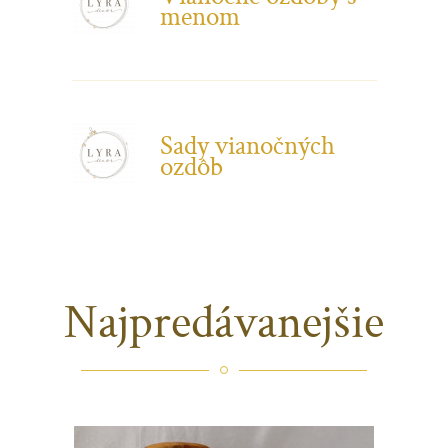
menom
Sady vianočných
ozdôb
Najpredávanejšie