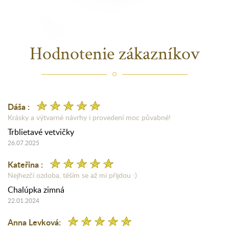
Hodnotenie zákazníkov
Dáša :
Krásky a výtvarné návrhy i provedení moc půvabné!
Trblietavé vetvičky
26.07.2025
Kateřina :
Nejhezčí ozdoba, těším se až mi přijdou :)
Chalúpka zimná
22.01.2024
Anna Levková: