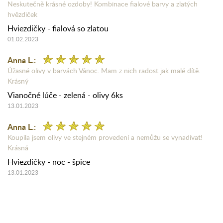
Neskutečně krásné ozdoby! Kombinace fialové barvy a zlatých
hvězdiček
Hviezdičky - fialová so zlatou
01.02.2023
Anna L.:
Úžasné olivy v barvách Vánoc. Mam z nich radost jak malé dítě.
Krásný
Vianočné lúče - zelená - olivy 6ks
13.01.2023
Anna L.:
Koupila jsem olivy ve stejném provedení a nemůžu se vynadívat!
Krásná
Hviezdičky - noc - špice
13.01.2023