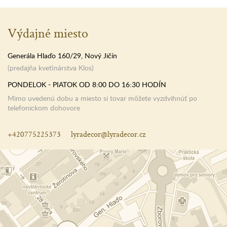
Výdajné miesto
Generála Hlaďo 160/29, Nový Jičín
(predajňa kvetinárstva Klos)
PONDELOK - PIATOK OD 8:00 DO 16:30 HODÍN
Mimo uvedenú dobu a miesto si tovar môžete vyzdvihnúť po
telefonickom dohovore
+420775225373
lyradecor@lyradecor.cz