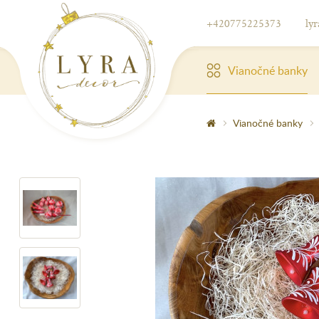
+420775225373
ly
Vianočné banky
Vianočné banky