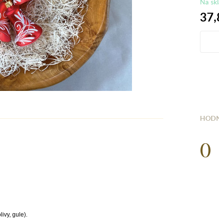
Na sk
37,
HODN
0
ivy, gule).