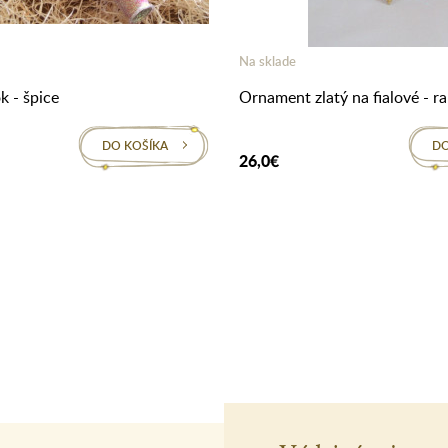
Na sklade
k - špice
Ornament zlatý na fialové - r
DO KOŠÍKA
DO
26,0€