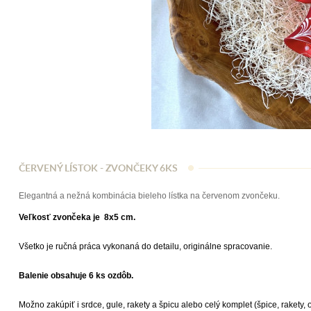
ČERVENÝ LÍSTOK - ZVONČEKY 6KS
Elegantná a nežná kombinácia bieleho lístka na červenom zvončeku.
Veľkosť zvončeka je 8x5 cm.
Všetko je ručná práca vykonaná do detailu, originálne spracovanie.
Balenie obsahuje 6 ks ozdôb.
Možno zakúpiť i srdce, gule, rakety a špicu alebo celý komplet (špice, rakety, ol