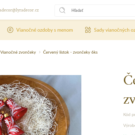
radecor@lyradecor.cz
Vianočné ozdoby s menom
Sady vianočných o
Vianočné zvončeky
Červený lístok - zvončeky 6ks
Če
z
Kód p
Výrob