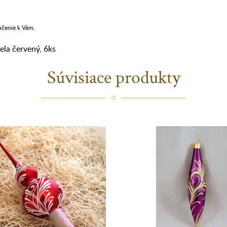
učenie k Vám.
iela červený
,
6ks
Súvisiace produkty