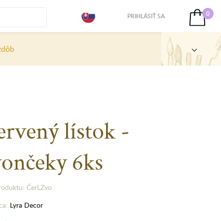
0
PRIHLÁSIŤ SA
zdôb
rvený lístok -
vončeky 6ks
roduktu: ČerLZvo
ca:
Lyra Decor