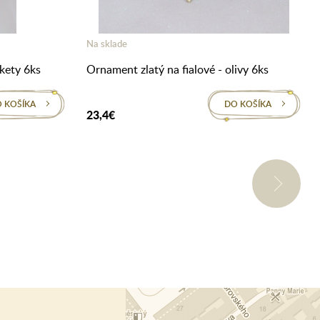
Na sklade
akety 6ks
Ornament zlatý na fialové - olivy 6ks
 KOŠÍKA
DO KOŠÍKA
23,4€