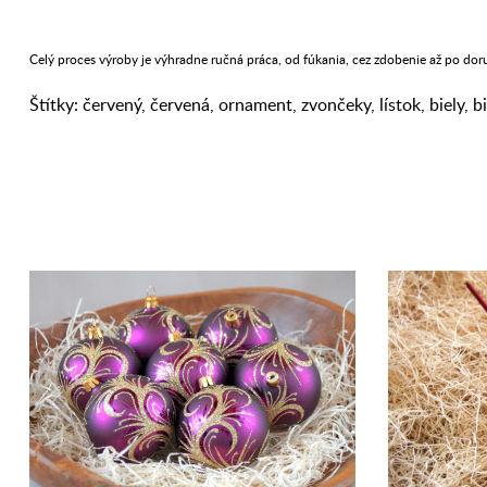
Celý proces výroby je výhradne ručná práca, od fúkania, cez zdobenie až po dor
Štítky:
červený
,
červená
,
ornament
,
zvončeky
,
lístok
,
biely
,
b