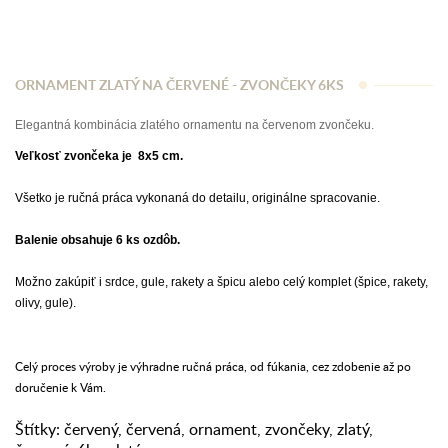
ORNAMENT ZLATÝ NA ČERVENÉ - ZVONČEKY 6KS
Elegantná kombinácia zlatého ornamentu na červenom zvončeku.
Veľkosť zvončeka je 8x5 cm.
Všetko je ručná práca vykonaná do detailu, originálne spracovanie.
Balenie obsahuje 6 ks ozdôb.
Možno zakúpiť i srdce, gule, rakety a špicu alebo celý komplet (špice, rakety,
olivy, gule).
Celý proces výroby je výhradne ručná práca, od fúkania, cez zdobenie až po
doručenie k Vám.
Štítky:
červený
,
červená
,
ornament
,
zvončeky
,
zlatý
,