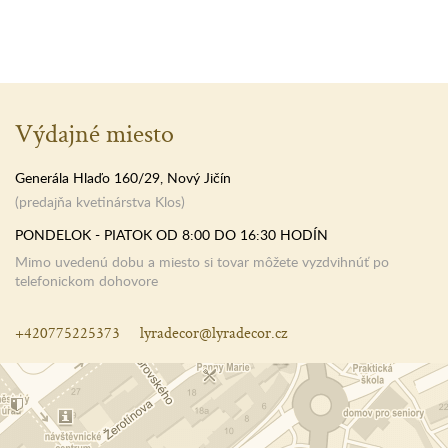
Výdajné miesto
Generála Hlaďo 160/29, Nový Jičín
(predajňa kvetinárstva Klos)
PONDELOK - PIATOK OD 8:00 DO 16:30 HODÍN
Mimo uvedenú dobu a miesto si tovar môžete vyzdvihnúť po
telefonickom dohovore
+420775225373
lyradecor@lyradecor.cz