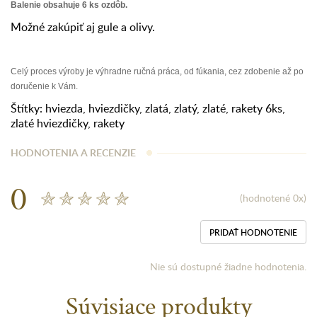
Balenie obsahuje 6 ks ozdôb.
Možné zakúpiť aj gule a olivy.
Celý proces výroby je výhradne ručná práca, od fúkania, cez zdobenie až po
doručenie k Vám.
Štítky:
hviezda
,
hviezdičky
,
zlatá
,
zlatý
,
zlaté
,
rakety 6ks
,
zlaté hviezdičky
,
rakety
HODNOTENIA A RECENZIE
0
(hodnotené 0x)
PRIDAŤ HODNOTENIE
Nie sú dostupné žiadne hodnotenia.
Súvisiace produkty