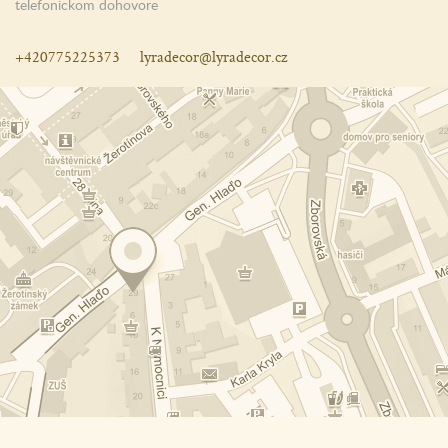
telefonickom dohovore
+420775225373
lyradecor@lyradecor.cz