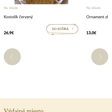
Na sklade
Na sklade
Kostolík červený
Ornament zlatý
DO KOŠÍKA
26,9€
13,0€
Výdajné miesto