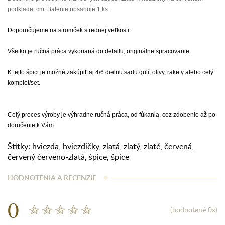
podklade. cm. Balenie obsahuje 1 ks.
Doporučujeme na stromček strednej veľkosti.
Všetko je ručná práca vykonaná do detailu, originálne spracovanie.
K tejto špici je možné zakúpiť aj 4/6 dielnu sadu gulí, olivy, rakety alebo celý
komplet/set.
Celý proces výroby je výhradne ručná práca, od fúkania, cez zdobenie až po
doručenie k Vám.
Štítky:
hviezda
,
hviezdičky
,
zlatá
,
zlatý
,
zlaté
,
červená
,
červený červeno-zlatá
,
špice
,
špice
HODNOTENIA A RECENZIE
0
(hodnotené 0x)