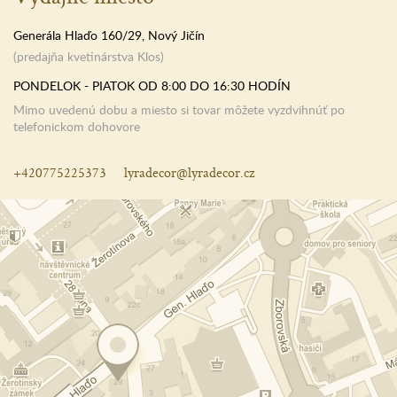
Generála Hlaďo 160/29, Nový Jičín
(predajňa kvetinárstva Klos)
PONDELOK - PIATOK OD 8:00 DO 16:30 HODÍN
Mimo uvedenú dobu a miesto si tovar môžete vyzdvihnúť po
telefonickom dohovore
+420775225373
lyradecor@lyradecor.cz