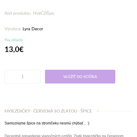
Kód produktu: HvěČZlŠpic
Výrobca:
Lyra Decor
Na sklade
13,0€
VLOŽIŤ DO KOŠÍKA
HVIEZDIČKY - ČERVENÁ SO ZLATOU - ŠPICE
Samozrejme špice na stromčeku nesmú chýbať... :)
Decentné prevedenie vianočných ozdôb. Zlaté Hviezdičky na červenom