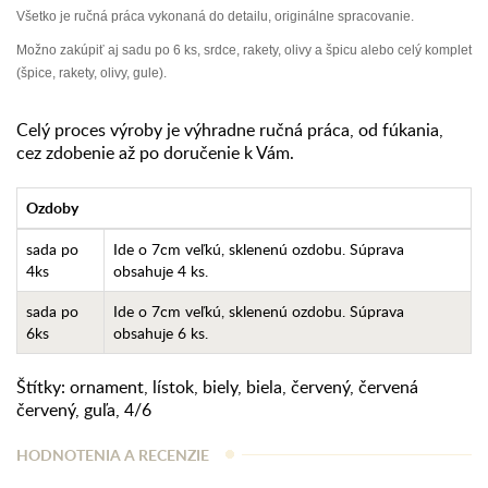
Všetko je ručná práca vykonaná do detailu, originálne spracovanie.
Možno zakúpiť aj sadu po 6 ks, srdce, rakety, olivy a špicu alebo celý komplet
(špice, rakety, olivy, gule).
Celý proces výroby je výhradne ručná práca, od fúkania,
cez zdobenie až po doručenie k Vám.
Ozdoby
sada po
Ide o 7cm veľkú, sklenenú ozdobu. Súprava
4ks
obsahuje 4 ks.
sada po
Ide o 7cm veľkú, sklenenú ozdobu. Súprava
6ks
obsahuje 6 ks.
Štítky:
ornament
,
lístok
,
biely
,
biela
,
červený
,
červená
červený
,
guľa
,
4/6
HODNOTENIA A RECENZIE