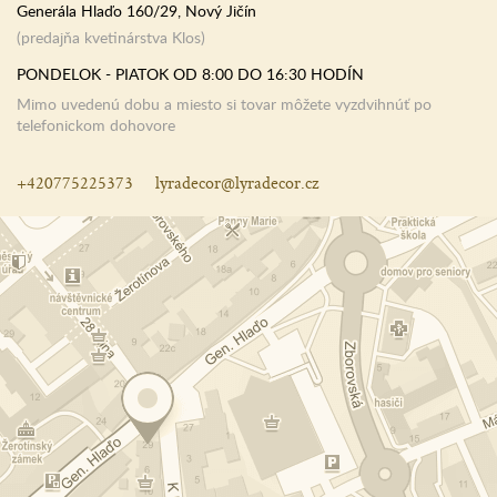
Generála Hlaďo 160/29, Nový Jičín
(predajňa kvetinárstva Klos)
PONDELOK - PIATOK OD 8:00 DO 16:30 HODÍN
Mimo uvedenú dobu a miesto si tovar môžete vyzdvihnúť po
telefonickom dohovore
+420775225373
lyradecor@lyradecor.cz