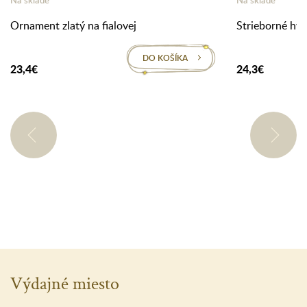
Na sklade
Na sklade
Ornament zlatý na fialovej
Strieborné hvi
DO KOŠÍKA
23,4€
24,3€
Výdajné miesto