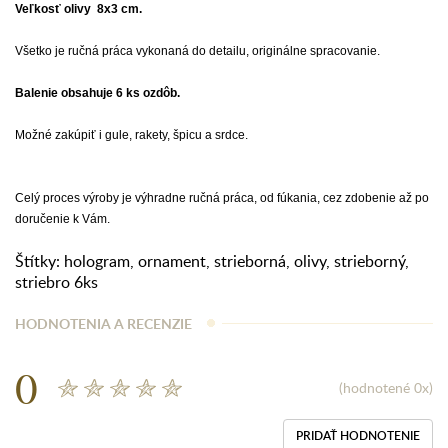
Veľkosť olivy 8x3 cm.
Všetko je ručná práca vykonaná do detailu, originálne spracovanie.
Balenie obsahuje 6 ks ozdôb.
Možné zakúpiť i gule, rakety, špicu a srdce.
Celý proces výroby je výhradne ručná práca, od fúkania, cez zdobenie až po
doručenie k Vám.
Štítky:
hologram
,
ornament
,
strieborná
,
olivy
,
strieborný
,
striebro 6ks
HODNOTENIA A RECENZIE
0
(hodnotené 0x)
PRIDAŤ HODNOTENIE