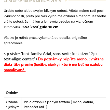
CHALÚPKA 10CM S MENOM, ZLATÁ
Urobte sebe alebo svojim blízkym radosť. Všetci máme radi pocit
výnimočnosti, preto pre Vás vyrobíme ozdobu s menom. Každého
určite poteší, že má len a len svoju ozdobu na vianočnom
Veľkosť gule 10 cm.
stromčeku. ">
Všetko je ručná práca vykonaná do detailu, originálne
spracovanie.
< p style="font-family: Arial, sans-serif; font-size: 12px;
Do poznámky pripíšte meno,
;
vrátane
text-align: center;">
diakritiky prosím (háčiky, čiarky),
ktoré má byť na ozdobu
namaľované.
Ozdoby
Ozdoba
Ide o ozdobu s jedným textom ( meno, dátum,
s jedným
letopočet atď...)