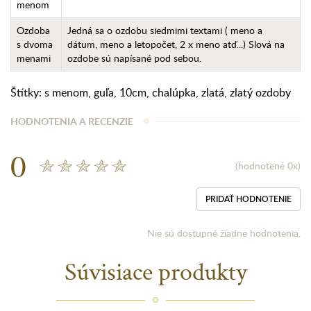
menom
Ozdoba
Jedná sa o ozdobu siedmimi textami ( meno a
s dvoma
dátum, meno a letopočet, 2 x meno atď...) Slová na
menami
ozdobe sú napísané pod sebou.
Štítky:
s menom
,
guľa
,
10cm
,
chalúpka
,
zlatá
,
zlatý ozdoby
HODNOTENIA A RECENZIE
0
(hodnotené 0x)
PRIDAŤ HODNOTENIE
Nie sú dostupné žiadne hodnotenia.
Súvisiace produkty