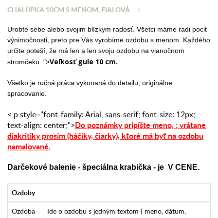
CHALÚPKA 10CM S MENOM, FIALOVÁ
Urobte sebe alebo svojim blízkym radosť. Všetci máme radi pocit
výnimočnosti, preto pre Vás vyrobíme ozdobu s menom. Každého
určite poteší, že má len a len svoju ozdobu na vianočnom
Veľkosť gule 10 cm.
stromčeku. ">
Všetko je ručná práca vykonaná do detailu, originálne
spracovanie.
< p style="font-family: Arial, sans-serif; font-size: 12px;
Do poznámky pripíšte meno,
;
vrátane
text-align: center;">
diakritiky prosím (háčiky, čiarky),
ktoré má byť na ozdobu
namaľované.
Darčekové balenie - špeciálna krabička - je V CENE.
Ozdoby
Ozdoba
Ide o ozdobu s jedným textom ( meno, dátum,