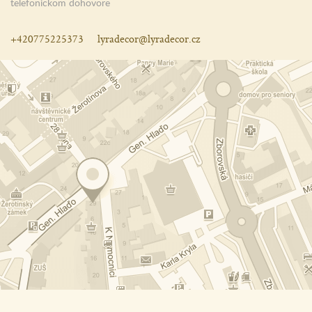
telefonickom dohovore
+420775225373
lyradecor@lyradecor.cz