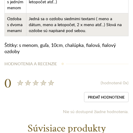
s jedným
letopočet atď...)
menom
Ozdoba
Jedná sa o ozdobu siedmimi textami ( meno a
s dvoma
dátum, meno a letopočet, 2 x meno atď...) Slová na
menami
ozdobe sú napísané pod sebou.
Štítky:
s menom
,
guľa
,
10cm
,
chalúpka
,
fialová
,
fialový
ozdoby
HODNOTENIA A RECENZIE
0
(hodnotené 0x)
PRIDAŤ HODNOTENIE
Nie sú dostupné žiadne hodnotenia.
Súvisiace produkty