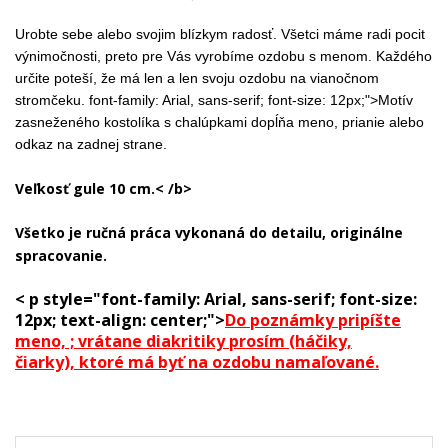
Urobte sebe alebo svojim blízkym radosť. Všetci máme radi pocit
výnimočnosti, preto pre Vás vyrobíme ozdobu s menom. Každého
určite poteší, že má len a len svoju ozdobu na vianočnom
stromčeku. font-family: Arial, sans-serif; font-size: 12px;">
Motív
zasneženého kostolíka s chalúpkami dopĺňa meno, prianie alebo
odkaz na zadnej strane.
Veľkosť gule 10 cm.< /b>
Všetko je ručná práca vykonaná do detailu, originálne
spracovanie.
< p style="font-family: Arial, sans-serif; font-size:
12px; text-align: center;">
Do poznámky pripíšte
meno,
;
vrátane diakritiky prosím (háčiky,
čiarky),
ktoré má byť na ozdobu namaľované.