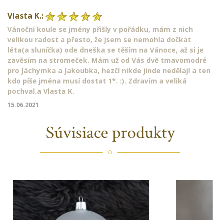
Vlasta K.:
Vánoční koule se jmény přišly v pořádku, mám z nich
velikou radost a přesto, že jsem se nemohla dočkat
léta(a sluníčka) ode dneška se těším na Vánoce, až si je
zavěsím na stromeček. Mám už od Vás dvě tmavomodré
pro Jáchymka a Jakoubka, hezčí nikde jinde nedělají a ten
kdo píše jména musí dostat 1*. :). Zdravím a veliká
pochval.a Vlasta K.
15.06.2021
Súvisiace produkty