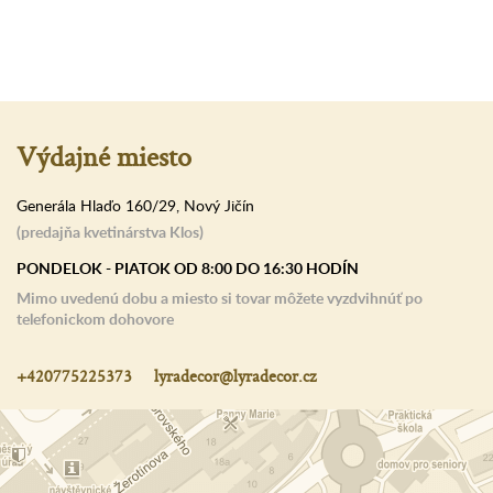
Výdajné miesto
Generála Hlaďo 160/29, Nový Jičín
(predajňa kvetinárstva Klos)
PONDELOK - PIATOK OD 8:00 DO 16:30 HODÍN
Mimo uvedenú dobu a miesto si tovar môžete vyzdvihnúť po
telefonickom dohovore
+420775225373
lyradecor@lyradecor.cz