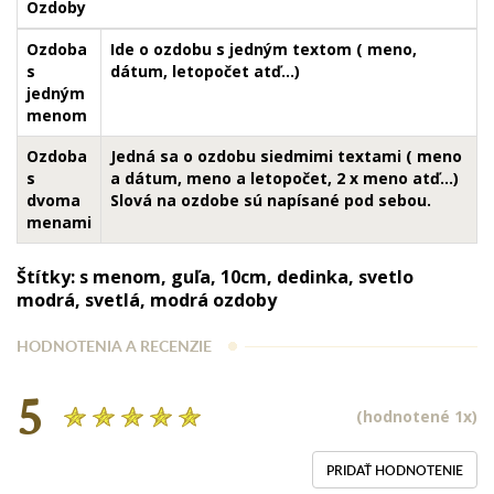
Ozdoby
Ozdoba
Ide o ozdobu s jedným textom ( meno,
s
dátum, letopočet atď...)
jedným
menom
Ozdoba
Jedná sa o ozdobu siedmimi textami ( meno
s
a dátum, meno a letopočet, 2 x meno atď...)
dvoma
Slová na ozdobe sú napísané pod sebou.
menami
Štítky:
s menom
,
guľa
,
10cm
,
dedinka
,
svetlo
modrá
,
svetlá
,
modrá ozdoby
HODNOTENIA A RECENZIE
5
(hodnotené 1x)
PRIDAŤ HODNOTENIE