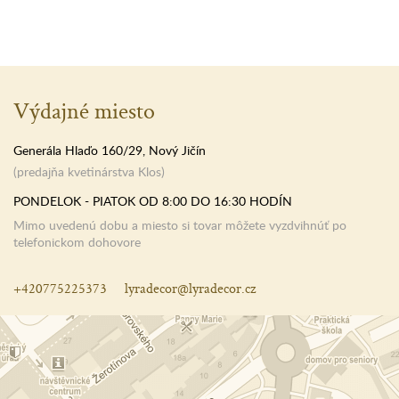
Výdajné miesto
Generála Hlaďo 160/29, Nový Jičín
(predajňa kvetinárstva Klos)
PONDELOK - PIATOK OD 8:00 DO 16:30 HODÍN
Mimo uvedenú dobu a miesto si tovar môžete vyzdvihnúť po
telefonickom dohovore
+420775225373
lyradecor@lyradecor.cz