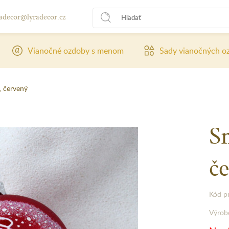
radecor@lyradecor.cz
Vianočné ozdoby s menom
Sady vianočných o
, červený
S
č
Kód p
Výrob