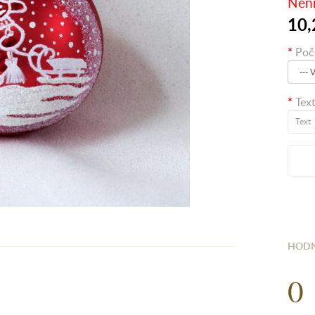
Není
10,
Poč
Tex
HODN
0