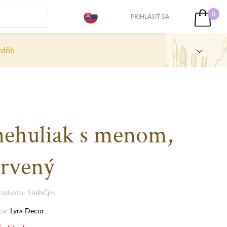
0
PRIHLÁSIŤ SA
zdôb
nehuliak s menom,
ervený
roduktu: SněhČjm
ca:
Lyra Decor