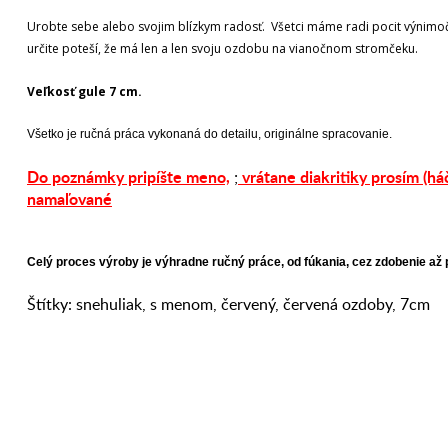
Urobte sebe alebo svojim blízkym radosť. Všetci máme radi pocit výnim
určite poteší, že má len a len svoju ozdobu na vianočnom stromčeku.
Veľkosť gule 7 cm.
Všetko je ručná práca vykonaná do detailu, originálne spracovanie.
Do poznámky pripíšte meno,
vrátane diakritiky prosím (háč
;
namaľované
Celý proces výroby je výhradne ručný práce, od fúkania, cez zdobenie až
Štítky:
snehuliak
,
s menom
,
červený
,
červená ozdoby
,
7cm