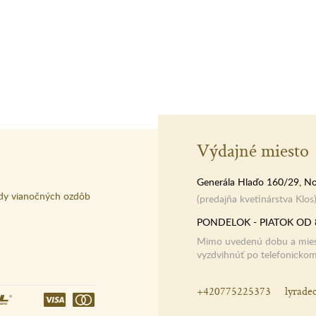
Výdajné miesto
Generála Hlaďo 160/29, No
dy vianočných ozdôb
(predajňa kvetinárstva Klos
PONDELOK - PIATOK OD 
Mimo uvedenú dobu a miest
vyzdvihnúť po telefonicko
+420775225373
lyrade