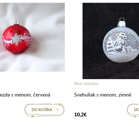
Není skladem
iezda s menom, červená
Snehuliak s menom, zimné
DO KOŠÍKA
DO
10,2€