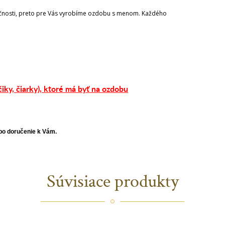
očnosti, preto pre Vás vyrobíme ozdobu s menom. Každého
iky, čiarky),
ktoré má byť na ozdobu
 po doručenie k Vám.
Súvisiace produkty