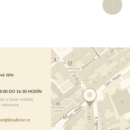
vý Jičín
)
8:00 DO 16:30 HODÍN
o si tovar môžete
m dohovore
cor@lyradecor.cz