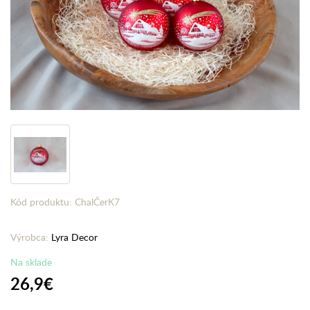
Kód produktu: ChalČerK7
Výrobca:
Lyra Decor
Na sklade
26,9€