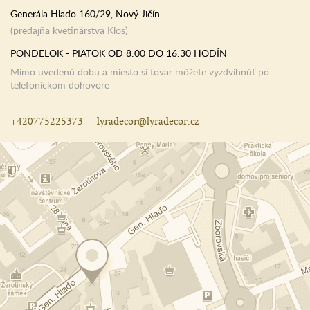
Generála Hlaďo 160/29, Nový Jičín
(predajňa kvetinárstva Klos)
PONDELOK - PIATOK OD 8:00 DO 16:30 HODÍN
Mimo uvedenú dobu a miesto si tovar môžete vyzdvihnúť po
telefonickom dohovore
+420775225373
lyradecor@lyradecor.cz