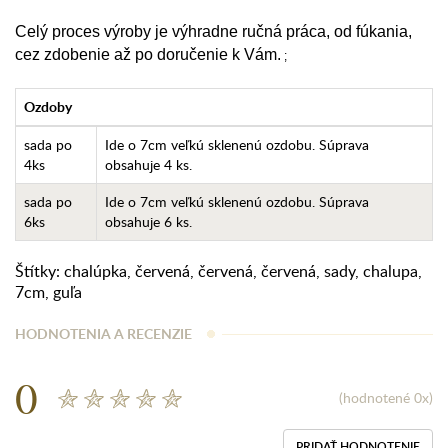
Celý proces výroby je výhradne ručná práca, od fúkania,
cez zdobenie až po doručenie k Vám.
;
Ozdoby
sada po
Ide o 7cm veľkú sklenenú ozdobu. Súprava
4ks
obsahuje 4 ks.
sada po
Ide o 7cm veľkú sklenenú ozdobu. Súprava
6ks
obsahuje 6 ks.
Štítky:
chalúpka
,
červená
,
červená
,
červená
,
sady
,
chalupa
,
7cm
,
guľa
HODNOTENIA A RECENZIE
0
(hodnotené 0x)
PRIDAŤ HODNOTENIE