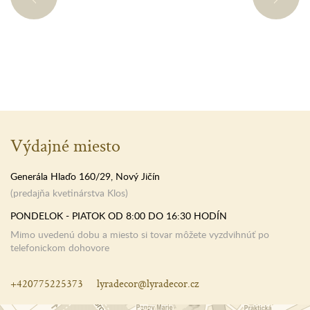
Výdajné miesto
Generála Hlaďo 160/29, Nový Jičín
(predajňa kvetinárstva Klos)
PONDELOK - PIATOK OD 8:00 DO 16:30 HODÍN
Mimo uvedenú dobu a miesto si tovar môžete vyzdvihnúť po
telefonickom dohovore
+420775225373
lyradecor@lyradecor.cz