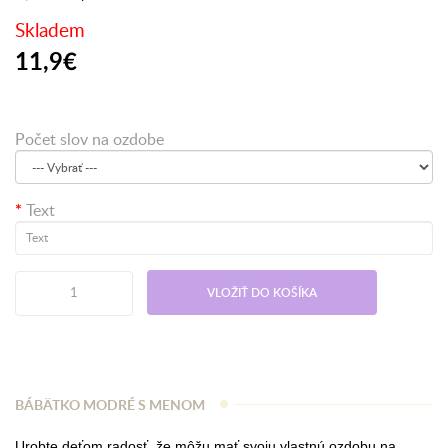
Skladem
11,9€
Počet slov na ozdobe
Text
VLOŽIŤ DO KOŠÍKA
BÁBÄTKO MODRÉ S MENOM
Urobte deťom radosť, že môžu mať svoju vlastnú ozdobu na