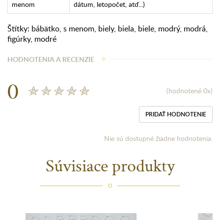
menom
dátum, letopočet, atď...)
Štítky:
bábätko
,
s menom
,
biely
,
biela
,
biele
,
modrý
,
modrá
,
figúrky
,
modré
HODNOTENIA A RECENZIE
0
(hodnotené 0x)
PRIDAŤ HODNOTENIE
Nie sú dostupné žiadne hodnotenia.
Súvisiace produkty