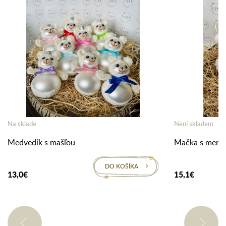
Na sklade
Není skladem
Medvedík s mašľou
Mačka s men
DO KOŠÍKA
13,0€
15,1€