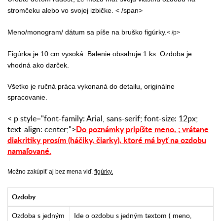
stromčeku alebo vo svojej izbičke. < /span>
Meno/monogram/ dátum sa píše na bruško figúrky.
< /p>
Figúrka je 10 cm vysoká. Balenie obsahuje 1 ks. Ozdoba je
vhodná ako darček.
Všetko je ručná práca vykonaná do detailu, originálne
spracovanie.
< p style="font-family: Arial, sans-serif; font-size: 12px;
Do poznámky pripíšte meno,
;
vrátane
text-align: center;">
diakritiky prosím (háčiky, čiarky),
ktoré má byť na ozdobu
namaľované.
Možno zakúpiť aj bez mena viď.
figúrky.
Ozdoby
Ozdoba s jedným
Ide o ozdobu s jedným textom ( meno,