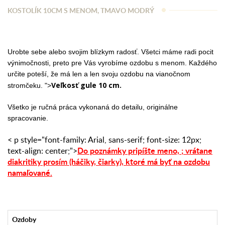
KOSTOLÍK 10CM S MENOM, TMAVO MODRÝ
Urobte sebe alebo svojim blízkym radosť. Všetci máme radi pocit
výnimočnosti, preto pre Vás vyrobíme ozdobu s menom. Každého
určite poteší, že má len a len svoju ozdobu na vianočnom
Veľkosť gule 10 cm.
stromčeku. ">
Všetko je ručná práca vykonaná do detailu, originálne
spracovanie.
< p style="font-family: Arial, sans-serif; font-size: 12px;
Do poznámky pripíšte meno,
;
vrátane
text-align: center;">
diakritiky prosím (háčiky, čiarky),
ktoré má byť na ozdobu
namaľované.
Ozdoby