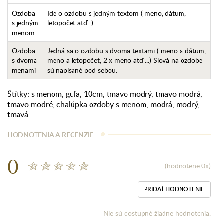
Ozdoba
Ide o ozdobu s jedným textom ( meno, dátum,
s jedným
letopočet atď...)
menom
Ozdoba
Jedná sa o ozdobu s dvoma textami ( meno a dátum,
s dvoma
meno a letopočet, 2 x meno atď ...) Slová na ozdobe
menami
sú napísané pod sebou.
Štítky:
s menom
,
guľa
,
10cm
,
tmavo modrý
,
tmavo modrá
,
tmavo modré
,
chalúpka ozdoby s menom
,
modrá
,
modrý
,
tmavá
HODNOTENIA A RECENZIE
0
(hodnotené 0x)
PRIDAŤ HODNOTENIE
Nie sú dostupné žiadne hodnotenia.