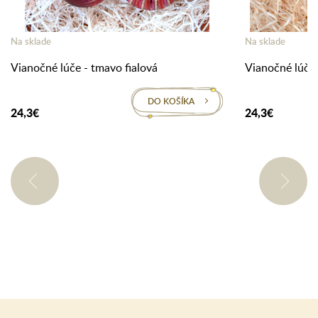
Na sklade
Na sklade
Vianočné lúče - tmavo fialová
Vianočné lúče 
DO KOŠÍKA
24,3€
24,3€