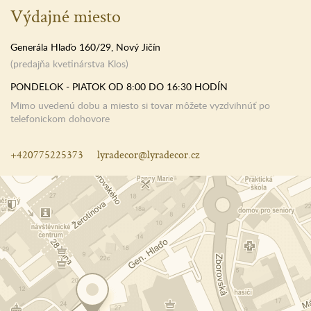
Výdajné miesto
Generála Hlaďo 160/29, Nový Jičín
(predajňa kvetinárstva Klos)
PONDELOK - PIATOK OD 8:00 DO 16:30 HODÍN
Mimo uvedenú dobu a miesto si tovar môžete vyzdvihnúť po
telefonickom dohovore
+420775225373
lyradecor@lyradecor.cz