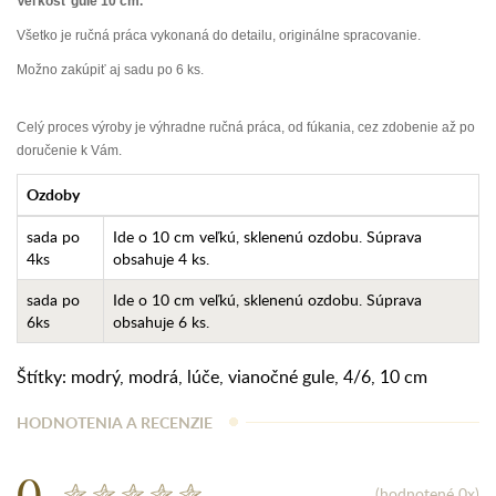
Veľkosť gule 10 cm.
Všetko je ručná práca vykonaná do detailu, originálne spracovanie.
Možno zakúpiť aj sadu po 6 ks.
Celý proces výroby je výhradne ručná práca, od fúkania, cez zdobenie až po
doručenie k Vám.
Ozdoby
sada po
Ide o 10 cm veľkú, sklenenú ozdobu. Súprava
4ks
obsahuje 4 ks.
sada po
Ide o 10 cm veľkú, sklenenú ozdobu. Súprava
6ks
obsahuje 6 ks.
Štítky:
modrý
,
modrá
,
lúče
,
vianočné gule
,
4/6
,
10 cm
HODNOTENIA A RECENZIE
0
(hodnotené 0x)