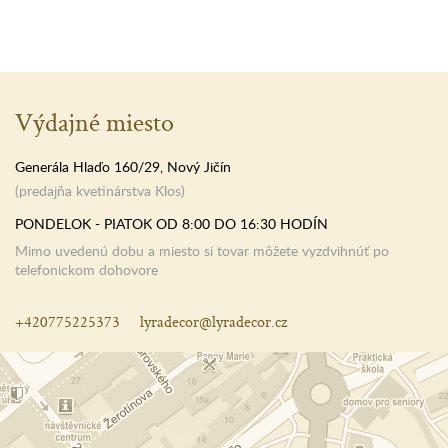
Výdajné miesto
Generála Hlaďo 160/29, Nový Jičín
(predajňa kvetinárstva Klos)
PONDELOK - PIATOK OD 8:00 DO 16:30 HODÍN
Mimo uvedenú dobu a miesto si tovar môžete vyzdvihnúť po
telefonickom dohovore
+420775225373
lyradecor@lyradecor.cz