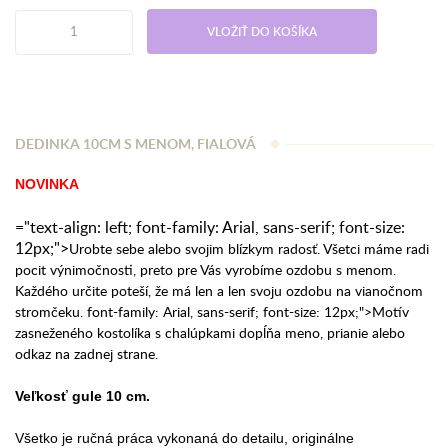
VLOŽIŤ DO KOŠÍKA
DEDINKA 10CM S MENOM, FIALOVÁ
NOVINKA
="text-align: left; font-family: Arial, sans-serif; font-size:
12px;">
Urobte sebe alebo svojim blízkym radosť. Všetci máme radi
pocit výnimočnosti, preto pre Vás vyrobíme ozdobu s menom.
Každého určite poteší, že má len a len svoju ozdobu na vianočnom
stromčeku. font-family: Arial, sans-serif; font-size: 12px;">
Motív
zasneženého kostolíka s chalúpkami dopĺňa meno, prianie alebo
odkaz na zadnej strane.
Veľkosť gule 10 cm.
Všetko je ručná práca vykonaná do detailu, originálne