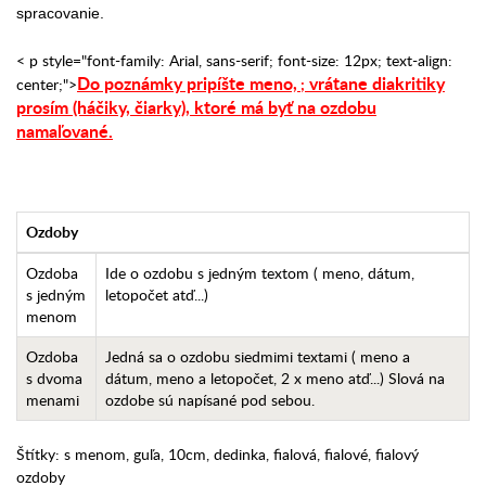
spracovanie.
< p style="font-family: Arial, sans-serif; font-size: 12px; text-align:
Do poznámky pripíšte meno,
vrátane diakritiky
center;">
;
prosím (háčiky, čiarky),
ktoré má byť na ozdobu
namaľované.
Ozdoby
Ozdoba
Ide o ozdobu s jedným textom ( meno, dátum,
s jedným
letopočet atď...)
menom
Ozdoba
Jedná sa o ozdobu siedmimi textami ( meno a
s dvoma
dátum, meno a letopočet, 2 x meno atď...) Slová na
menami
ozdobe sú napísané pod sebou.
Štítky:
s menom
,
guľa
,
10cm
,
dedinka
,
fialová
,
fialové
,
fialový
ozdoby