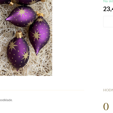
Na sk
23,
HODN
0
podklade.