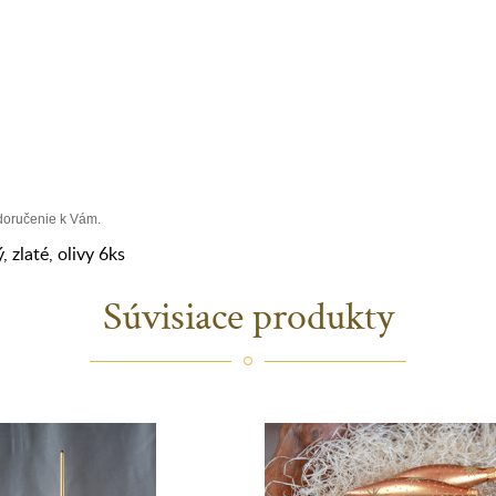
 doručenie k Vám.
ý
,
zlaté
,
olivy 6ks
Súvisiace produkty