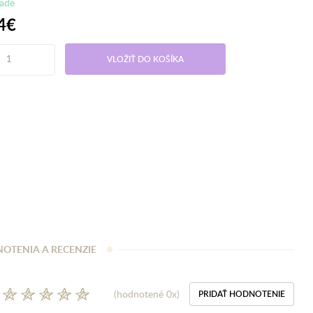
lade
4€
VLOŽIŤ DO KOŠÍKA
OTENIA A RECENZIE
(hodnotené 0x)
PRIDAŤ HODNOTENIE