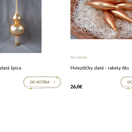
Na sklade
zlatá špica
Hviezdičky zlaté - rakety 6ks
DO KOŠÍKA
DO
26,0€