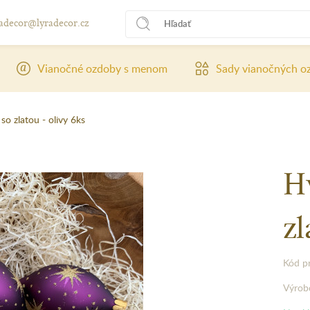
radecor@lyradecor.cz
Vianočné ozdoby s menom
Sady vianočných o
 so zlatou - olivy 6ks
Hv
zl
Kód p
Výrob