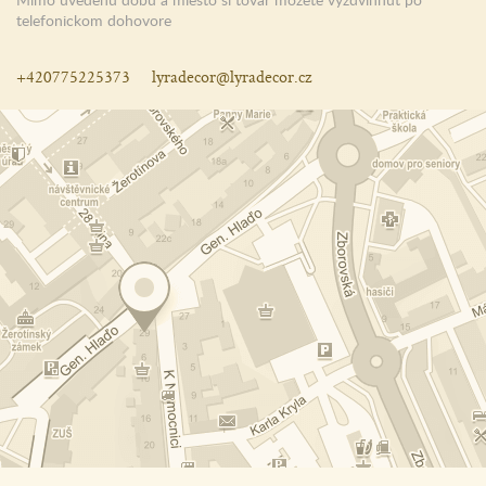
telefonickom dohovore
+420775225373
lyradecor@lyradecor.cz