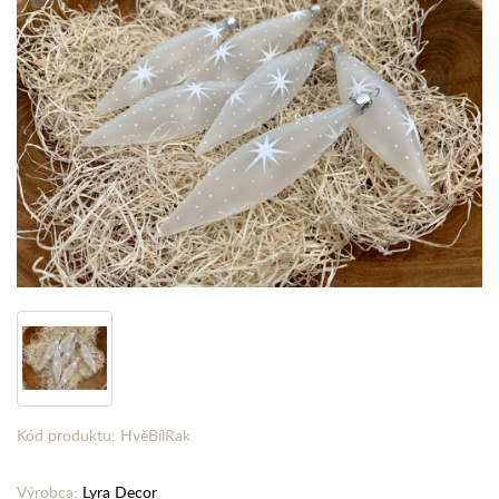
Kód produktu: HvěBílRak
Výrobca:
Lyra Decor