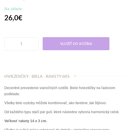
Na sklade
26,0€
VLOŽIŤ DO KOŠÍKA
HVIEZDIČKY - BIELA - RAKETY 6KS
Decentné prevedenie vianočných ozdôb. Biele hviezdičky na ľadovom
podklade.
Všetky tieto ozdoby môžete kombinovať, ako farebne, tak štýlovo.
Od každého typu stačí pár gulí, ktoré následne vytvoria harmonický celok.
Veľkosť rakety 14 x 3 cm.
Všetko je ručná práca vykonaná do detailu, originálne spracovanie.