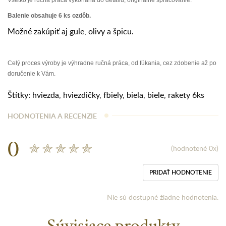
Balenie obsahuje 6 ks ozdôb.
Možné zakúpiť aj gule, olivy a špicu.
Celý proces výroby je výhradne ručná práca, od fúkania, cez zdobenie až po
doručenie k Vám.
Štítky:
hviezda
,
hviezdičky
,
fbiely
,
biela
,
biele
,
rakety 6ks
HODNOTENIA A RECENZIE
0
(hodnotené 0x)
PRIDAŤ HODNOTENIE
Nie sú dostupné žiadne hodnotenia.
Súvisiace produkty