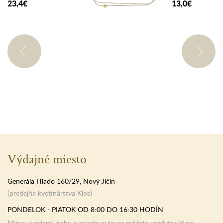
23,4€
13,0€
Výdajné miesto
Generála Hlaďo 160/29, Nový Jičín
(predajňa kvetinárstva Klos)
PONDELOK - PIATOK OD 8:00 DO 16:30 HODÍN
Mimo uvedenú dobu a miesto si tovar môžete vyzdvihnúť po