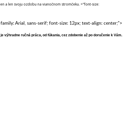
en a len svoju ozdobu na vianočnom stromčeku. ="font-size:
family: Arial, sans-serif; font-size: 12px; text-align: center;">
je výhradne ručná práca, od fúkania, cez zdobenie až po doručenie k Vám.