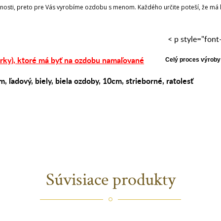
nosti, preto pre Vás vyrobíme ozdobu s menom. Každého určite poteší, že má l
< p style="font-
rky),
ktoré má byť na ozdobu namaľované
Celý proces výroby 
om
,
ľadový
,
biely
,
biela ozdoby
,
10cm
,
strieborné
,
ratolesť
Súvisiace produkty