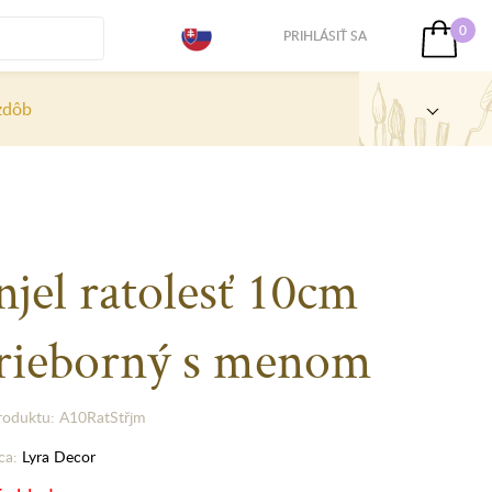
0
PRIHLÁSIŤ SA
zdôb
jel ratolesť 10cm
trieborný s menom
roduktu: A10RatStřjm
ca:
Lyra Decor