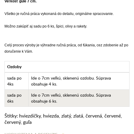
Veľkosť gule 7 cm.
Všetko je ručná práca vykonaná do detailu, originálne spracovanie.
Možno zakúpiť aj sadu po 6 ks, špici, olivy a rakety.
Celý proces výroby je výhradne ručná práca, od fúkania, cez zdobenie až po
doručenie k Vám.
Ozdoby
sada po
Ide o 7cm veľkú, sklenenú ozdobu. Súprava
4ks
obsahuje 4 ks.
sada po
Ide o 7cm veľkú, sklenenú ozdobu. Súprava
6ks
obsahuje 6 ks.
Štítky:
hviezdičky
,
hviezda
,
zlatý
,
zlatá
,
červená
,
červené
,
červený
,
guľa