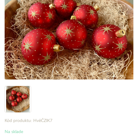
Kód produktu: HvěČZlK7
Na sklade