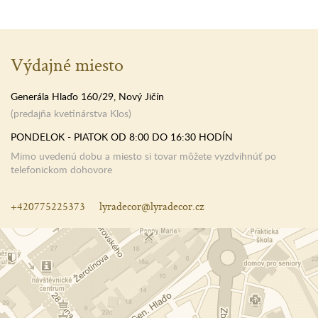
Výdajné miesto
Generála Hlaďo 160/29, Nový Jičín
(predajňa kvetinárstva Klos)
PONDELOK - PIATOK OD 8:00 DO 16:30 HODÍN
Mimo uvedenú dobu a miesto si tovar môžete vyzdvihnúť po
telefonickom dohovore
+420775225373
lyradecor@lyradecor.cz