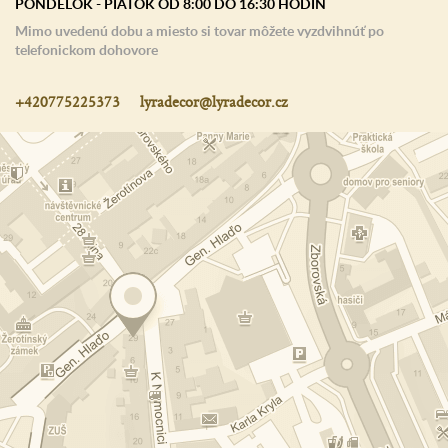
PONDELOK - PIATOK OD 8:00 DO 16:30 HODÍN
Mimo uvedenú dobu a miesto si tovar môžete vyzdvihnúť po
telefonickom dohovore
+420775225373
lyradecor@lyradecor.cz