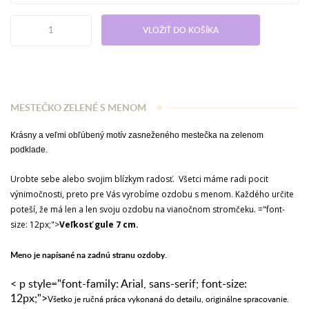
VLOŽIŤ DO KOŠÍKA
MESTEČKO ZELENÉ S MENOM
Krásny a veľmi obľúbený motív zasneženého mestečka na zelenom
podklade.
Urobte sebe alebo svojim blízkym radosť. Všetci máme radi pocit
výnimočnosti, preto pre Vás vyrobíme ozdobu s menom. Každého určite
poteší, že má len a len svoju ozdobu na vianočnom stromčeku. ="font-
size: 12px;">
Veľkosť gule 7 cm.
Meno je napísané na zadnú stranu ozdoby.
< p style="font-family: Arial, sans-serif; font-size:
12px;">
Všetko je ručná práca vykonaná do detailu, originálne spracovanie.