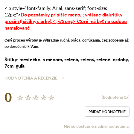
< p style="font-family: Arial, sans-serif; font-size:
Do poznámky pripíšte meno,
vrátane diakritiky
12px;">
;
prosím (háčiky, čiarky),
< ;/strong>
ktoré má byť na ozdobu
namaľované
Celý proces výroby je výhradne ručná práca, od fúkania, cez zdobenie až
po doručenie k Vám.
Štítky:
mestečko
,
s menom
,
zelená
,
zelený
,
zelené
,
ozdoby
,
7cm
,
guľa
HODNOTENIA A RECENZIE
0
(hodnotené 0x)
PRIDAŤ HODNOTENIE
Nie sú dostupné žiadne hodnotenia.