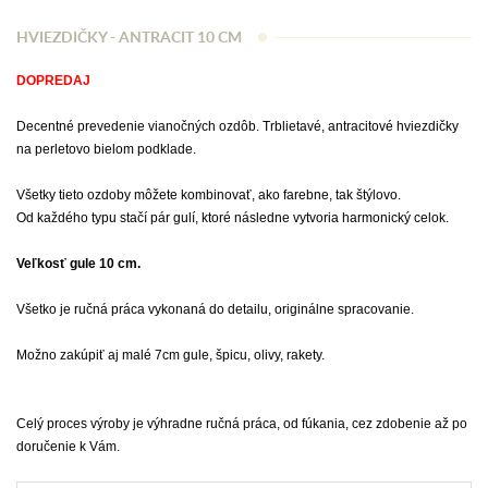
HVIEZDIČKY - ANTRACIT 10 CM
DOPREDAJ
Decentné prevedenie vianočných ozdôb. Trblietavé, antracitové hviezdičky
na perletovo bielom podklade.
Všetky tieto ozdoby môžete kombinovať, ako farebne, tak štýlovo.
Od každého typu stačí pár gulí, ktoré následne vytvoria harmonický celok.
Veľkosť gule 10 cm.
Všetko je ručná práca vykonaná do detailu, originálne spracovanie.
Možno zakúpiť aj malé 7cm gule, špicu, olivy, rakety.
Celý proces výroby je výhradne ručná práca, od fúkania, cez zdobenie až po
doručenie k Vám.