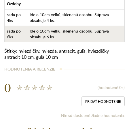
Ozdoby
sada po
Ide o 10cm veľkú, sklenenú ozdobu. Súprava
4ks
obsahuje 4 ks.
sada po
Ide o 10cm veľkú, sklenenú ozdobu. Súprava
6ks
obsahuje 6 ks.
Štítky:
hviezdičky
,
hviezda
,
antracit
,
guľa
,
hviezdičky
antracit 10 cm
,
guľa 10 cm
HODNOTENIA A RECENZIE
0
(hodnotené 0x)
PRIDAŤ HODNOTENIE
Nie sú dostupné žiadne hodnotenia.