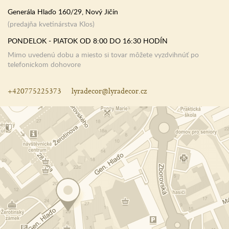
Generála Hlaďo 160/29, Nový Jičín
(predajňa kvetinárstva Klos)
PONDELOK - PIATOK OD 8:00 DO 16:30 HODÍN
Mimo uvedenú dobu a miesto si tovar môžete vyzdvihnúť po
telefonickom dohovore
+420775225373
lyradecor@lyradecor.cz