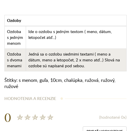
Ozdoby
Ozdoba
Ide o ozdobu s jedným textom ( meno, dátum,
s jedným
letopočet atď...)
menom
Ozdoba
Jedná sa o ozdobu siedmimi textami ( meno a
s dvoma
dátum, meno a letopočet, 2 x meno atď...) Slová na
menami
ozdobe sú napísané pod sebou.
Štítky:
s menom
,
guľa
,
10cm
,
chalúpka
,
ružová
,
ružový
,
ružové
HODNOTENIA A RECENZIE
0
(hodnotené 0x)