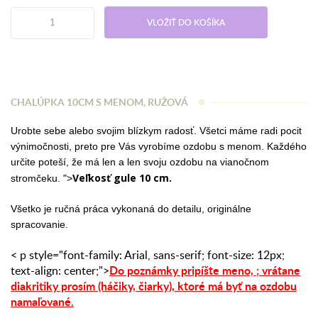
VLOŽIŤ DO KOŠÍKA
CHALÚPKA 10CM S MENOM, RUŽOVÁ
Urobte sebe alebo svojim blízkym radosť. Všetci máme radi pocit
výnimočnosti, preto pre Vás vyrobíme ozdobu s menom. Každého
určite poteší, že má len a len svoju ozdobu na vianočnom
Veľkosť gule 10 cm.
stromčeku. ">
Všetko je ručná práca vykonaná do detailu, originálne
spracovanie.
< p style="font-family: Arial, sans-serif; font-size: 12px;
Do poznámky pripíšte meno,
;
vrátane
text-align: center;">
diakritiky prosím (háčiky, čiarky),
ktoré má byť na ozdobu
namaľované.