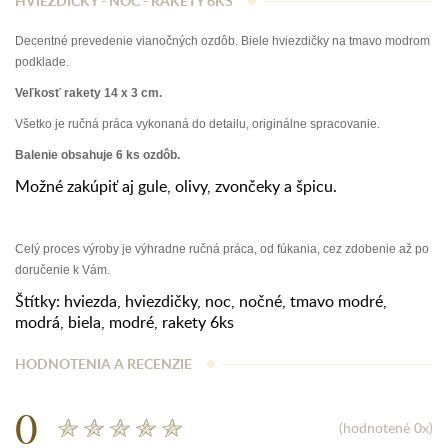
HVIEZDIČKY - NOC - RAKETY 6KS
Decentné prevedenie vianočných ozdôb. Biele hviezdičky na tmavo modrom
podklade.
Veľkosť rakety 14 x 3 cm.
Všetko je ručná práca vykonaná do detailu, originálne spracovanie.
Balenie obsahuje 6 ks ozdôb.
Možné zakúpiť aj gule, olivy, zvončeky a špicu.
Celý proces výroby je výhradne ručná práca, od fúkania, cez zdobenie až po
doručenie k Vám.
Štítky:
hviezda
,
hviezdičky
,
noc
,
nočné
,
tmavo modré
,
modrá
,
biela
,
modré
,
rakety 6ks
HODNOTENIA A RECENZIE
0
(hodnotené 0x)