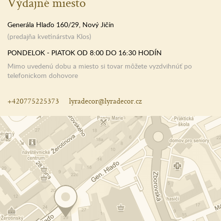
Výdajné miesto
Generála Hlaďo 160/29, Nový Jičín
(predajňa kvetinárstva Klos)
PONDELOK - PIATOK OD 8:00 DO 16:30 HODÍN
Mimo uvedenú dobu a miesto si tovar môžete vyzdvihnúť po
telefonickom dohovore
+420775225373
lyradecor@lyradecor.cz