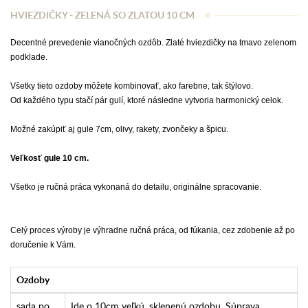
HVIEZDIČKY - ZELENÁ SO ZLATOU 10 CM
Decentné prevedenie vianočných ozdôb.
Zlaté hviezdičky na tmavo zelenom
podklade.
Všetky tieto ozdoby môžete kombinovať, ako farebne, tak štýlovo.
Od každého typu stačí pár gulí, ktoré následne vytvoria harmonický celok.
Možné zakúpiť aj gule 7cm, olivy, rakety, zvončeky a špicu.
Veľkosť gule 10 cm.
Všetko je ručná práca vykonaná do detailu, originálne spracovanie.
Celý proces výroby je výhradne ručná práca, od fúkania, cez zdobenie až po
doručenie k Vám.
Ozdoby
sada po
Ide o 10cm veľkú, sklenenú ozdobu. Súprava