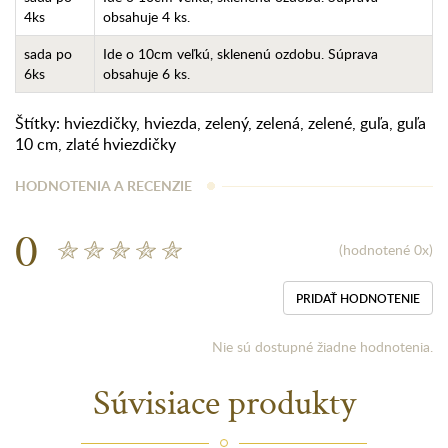
4ks
obsahuje 4 ks.
sada po
Ide o 10cm veľkú, sklenenú ozdobu. Súprava
6ks
obsahuje 6 ks.
Štítky:
hviezdičky
,
hviezda
,
zelený
,
zelená
,
zelené
,
guľa
,
guľa
10 cm
,
zlaté hviezdičky
HODNOTENIA A RECENZIE
0
(hodnotené 0x)
PRIDAŤ HODNOTENIE
Nie sú dostupné žiadne hodnotenia.
Súvisiace produkty