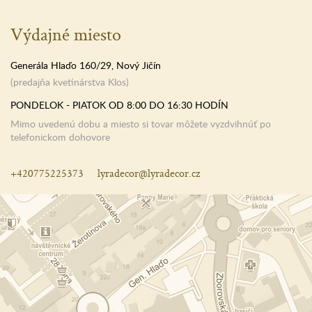
Výdajné miesto
Generála Hlaďo 160/29, Nový Jičín
(predajňa kvetinárstva Klos)
PONDELOK - PIATOK OD 8:00 DO 16:30 HODÍN
Mimo uvedenú dobu a miesto si tovar môžete vyzdvihnúť po
telefonickom dohovore
+420775225373
lyradecor@lyradecor.cz