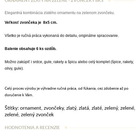
ORNAMENT ZLATÝ NA ZELENÉ - ZVONČEKY 6KS
Elegantná kombinácia zlatého ornamentu na zelenom zvončeku.
Veľkosť zvončeka je 8x5 cm.
Všetko je ručná práca vykonaná do detailu, originálne spracovanie.
Balenie obsahuje 6 ks ozdôb.
Možno zakúpiť i srdce, gule, rakety a špicu alebo celý komplet (špice, rakety,
olivy, gule).
Celý proces výroby je výhradne ručná práca, od fúkania, cez zdobenie až po
doručenie k Vám.
Štítky:
ornament
,
zvončeky
,
zlatý
,
zlatá
,
zlaté
,
zelený
,
zelené
,
zelené
,
zelený zvonček
HODNOTENIA A RECENZIE