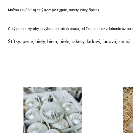
Možno zakúpiť aj celý
komplet
(gule, rakety, olivy, špice).
Celý proces výroby je výhradne ručná práca, od fúkania, cez zdobenie až po
Štítky:
perie
,
biely
,
biela
,
biele
,
rakety
,
ľadový
,
ľadová
,
zimná
,