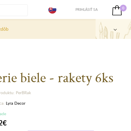
0
PRIHLÁSIŤ SA
zdôb
rie biele - rakety 6ks
roduktu: PerBRak
ca:
Lyra Decor
lade
2€