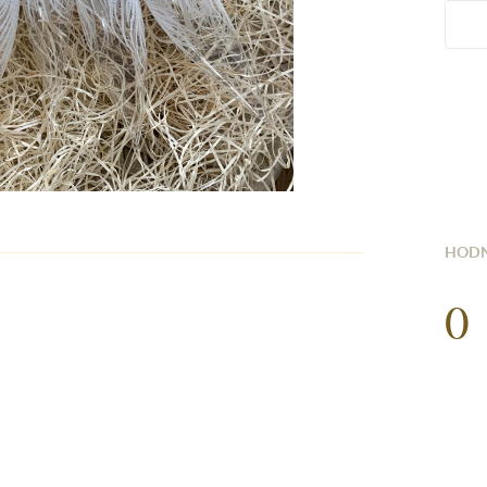
HODN
0