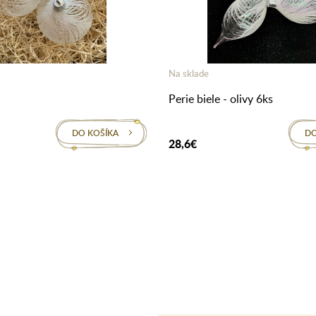
Na sklade
Perie biele - olivy 6ks
DO KOŠÍKA
DO
28,6€