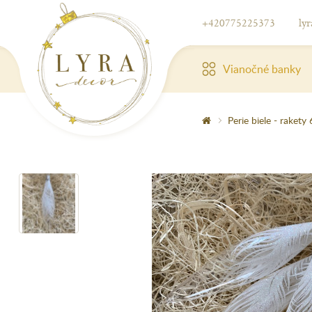
+420775225373
ly
Vianočné banky
Perie biele - rakety 