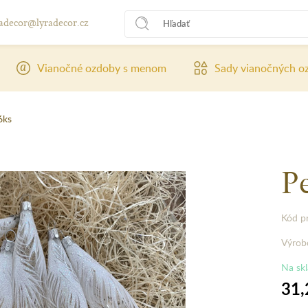
radecor@lyradecor.cz
Vianočné ozdoby s menom
Sady vianočných o
6ks
Pe
Kód p
Výrob
Na sk
31,