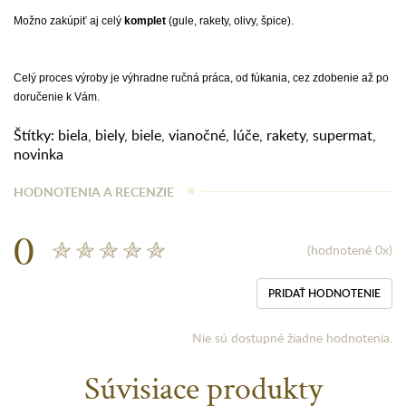
Možno zakúpiť aj celý
komplet
(gule, rakety, olivy, špice).
Celý proces výroby je výhradne ručná práca, od fúkania, cez zdobenie až po
doručenie k Vám.
Štítky:
biela
,
biely
,
biele
,
vianočné
,
lúče
,
rakety
,
supermat
,
novinka
HODNOTENIA A RECENZIE
0
(hodnotené 0x)
PRIDAŤ HODNOTENIE
Nie sú dostupné žiadne hodnotenia.
Súvisiace produkty