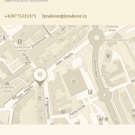
telefonickom dohovore
+420775225373
lyradecor@lyradecor.cz