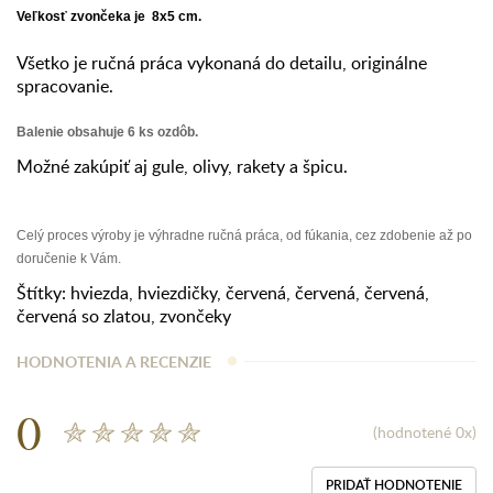
Veľkosť zvončeka je 8x5 cm.
Všetko je ručná práca vykonaná do detailu, originálne
spracovanie.
Balenie obsahuje 6 ks ozdôb.
Možné zakúpiť aj gule, olivy, rakety a špicu.
Celý proces výroby je výhradne ručná práca, od fúkania, cez zdobenie až po
doručenie k Vám.
Štítky:
hviezda
,
hviezdičky
,
červená
,
červená
,
červená
,
červená so zlatou
,
zvončeky
HODNOTENIA A RECENZIE
0
(hodnotené 0x)
PRIDAŤ HODNOTENIE