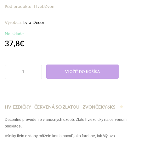
Kód produktu: HvěBZvon
Výrobca:
Lyra Decor
Na sklade
37,8€
VLOŽIŤ DO KOŠÍKA
HVIEZDIČKY - ČERVENÁ SO ZLATOU - ZVONČEKY 6KS
Decentné prevedenie vianočných ozdôb. Zlaté hviezdičky na červenom
podklade.
Všetky tieto ozdoby môžete kombinovať, ako farebne, tak štýlovo.