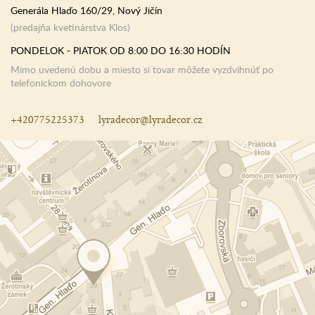
Generála Hlaďo 160/29, Nový Jičín
(predajňa kvetinárstva Klos)
PONDELOK - PIATOK OD 8:00 DO 16:30 HODÍN
Mimo uvedenú dobu a miesto si tovar môžete vyzdvihnúť po
telefonickom dohovore
+420775225373
lyradecor@lyradecor.cz