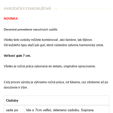
HVIEZDIČKY STARORUŽOVÁ
NOVINKA
Decentné prevedenie vianočných ozdôb.
Všetky tieto ozdoby môžete kombinovať, ako farebne, tak štýlovo.
Od každého typu stačí pár gulí, ktoré následne vytvoria harmonický celok.
Veľkosť gule 7 cm.
Všetko je ručná práca vykonaná do detailu, originálne spracovanie.
Celý proces výroby je výhradne ručná práca, od fúkania, cez zdobenie až po
doručenie k Vám.
Ozdoby
sada po
Ide o 7cm veľkú, sklenenú ozdobu. Súprava