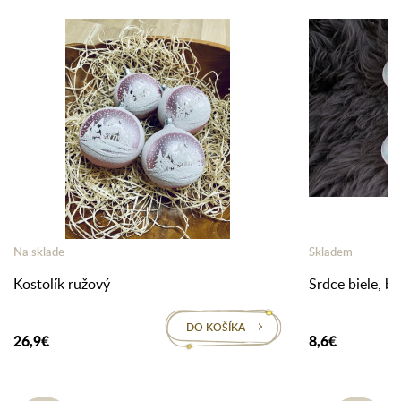
Na sklade
Skladem
Kostolík ružový
Srdce biele, bi
DO KOŠÍKA
26,9€
8,6€