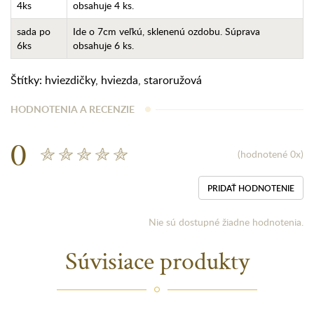
4ks
obsahuje 4 ks.
sada po
Ide o 7cm veľkú, sklenenú ozdobu. Súprava
6ks
obsahuje 6 ks.
Štítky:
hviezdičky
,
hviezda
,
staroružová
HODNOTENIA A RECENZIE
0
(hodnotené 0x)
PRIDAŤ HODNOTENIE
Nie sú dostupné žiadne hodnotenia.
Súvisiace produkty