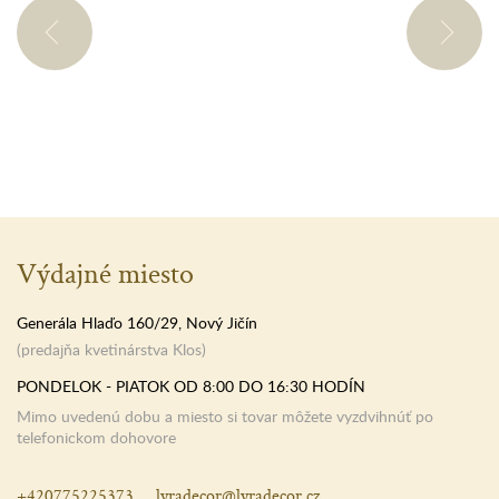
Výdajné miesto
Generála Hlaďo 160/29, Nový Jičín
(predajňa kvetinárstva Klos)
PONDELOK - PIATOK OD 8:00 DO 16:30 HODÍN
Mimo uvedenú dobu a miesto si tovar môžete vyzdvihnúť po
telefonickom dohovore
+420775225373
lyradecor@lyradecor.cz