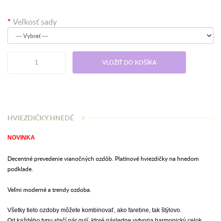
Veľkosť sady
VLOŽIŤ DO KOŠÍKA
HVIEZDIČKY HNEDÉ
NOVINKA
Decentné prevedenie vianočných ozdôb. Platinové hviezdičky na hnedom
podklade.
Veľmi moderné a trendy ozdoba.
Všetky tieto ozdoby môžete kombinovať, ako farebne, tak štýlovo.
Od každého typu stačí pár gulí, ktoré následne vytvoria harmonický celok.