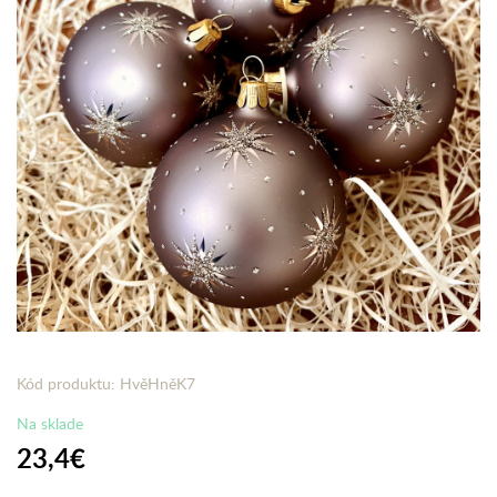
Kód produktu: HvěHněK7
Na sklade
23,4€