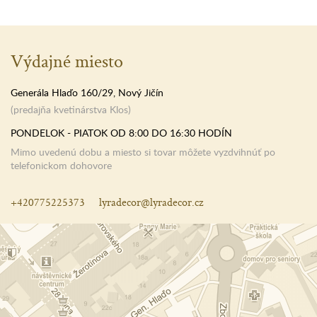
Výdajné miesto
Generála Hlaďo 160/29, Nový Jičín
(predajňa kvetinárstva Klos)
PONDELOK - PIATOK OD 8:00 DO 16:30 HODÍN
Mimo uvedenú dobu a miesto si tovar môžete vyzdvihnúť po
telefonickom dohovore
+420775225373
lyradecor@lyradecor.cz