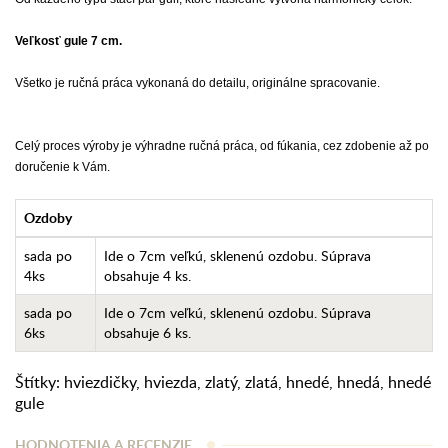
Veľkosť gule 7 cm.
Všetko je ručná práca vykonaná do detailu, originálne spracovanie.
Celý proces výroby je výhradne ručná práca, od fúkania, cez zdobenie až po
doručenie k Vám.
Ozdoby
sada po
Ide o 7cm veľkú, sklenenú ozdobu. Súprava
4ks
obsahuje 4 ks.
sada po
Ide o 7cm veľkú, sklenenú ozdobu. Súprava
6ks
obsahuje 6 ks.
Štítky:
hviezdičky
,
hviezda
,
zlatý
,
zlatá
,
hnedé
,
hnedá
,
hnedé
gule
HODNOTENIA A RECENZIE