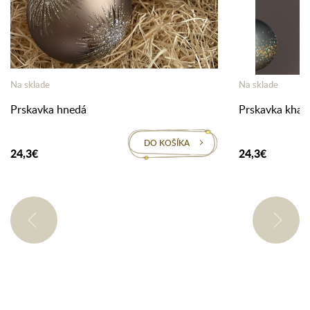
Na sklade
Na sklade
Prskavka hnedá
Prskavka khak
DO KOŠÍKA
24,3€
24,3€