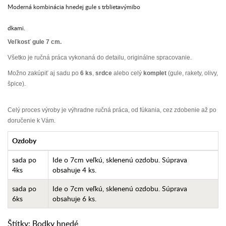
Moderná kombinácia hnedej gule s trblietavýmibo
dkami.
Veľkosť gule 7 cm.
Všetko je ručná práca vykonaná do detailu, originálne spracovanie.
Možno zakúpiť aj sadu po
6 ks
,
srdce
alebo celý
komplet
(gule, rakety, olivy,
špice).
Celý proces výroby je výhradne ručná práca, od fúkania, cez zdobenie až po
doručenie k Vám.
Ozdoby
sada po
Ide o 7cm veľkú, sklenenú ozdobu. Súprava
4ks
obsahuje 4 ks.
sada po
Ide o 7cm veľkú, sklenenú ozdobu. Súprava
6ks
obsahuje 6 ks.
Štítky:
Bodky hnedé