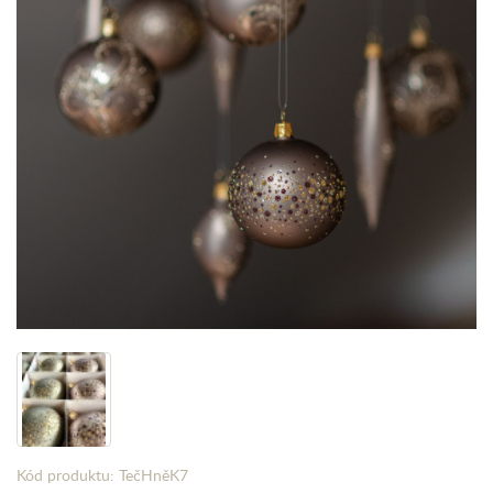
Kód produktu: TečHněK7