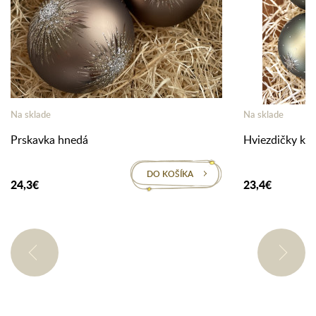
Na sklade
Na sklade
Prskavka hnedá
Hviezdičky kha
DO KOŠÍKA
24,3€
23,4€