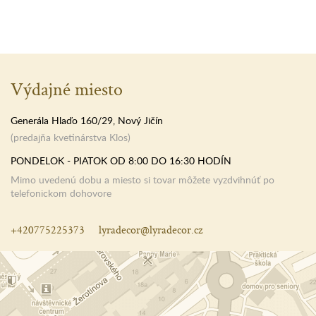
Výdajné miesto
Generála Hlaďo 160/29, Nový Jičín
(predajňa kvetinárstva Klos)
PONDELOK - PIATOK OD 8:00 DO 16:30 HODÍN
Mimo uvedenú dobu a miesto si tovar môžete vyzdvihnúť po
telefonickom dohovore
+420775225373
lyradecor@lyradecor.cz