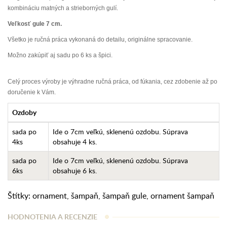
kombináciu matných a strieborných gulí.
Veľkosť gule 7 cm.
Všetko je ručná práca vykonaná do detailu, originálne spracovanie.
Možno zakúpiť aj sadu po 6 ks a špici.
Celý proces výroby je výhradne ručná práca, od fúkania, cez zdobenie až po
doručenie k Vám.
Ozdoby
sada po
Ide o 7cm veľkú, sklenenú ozdobu. Súprava
4ks
obsahuje 4 ks.
sada po
Ide o 7cm veľkú, sklenenú ozdobu. Súprava
6ks
obsahuje 6 ks.
Štítky:
ornament
,
šampaň
,
šampaň gule
,
ornament šampaň
HODNOTENIA A RECENZIE