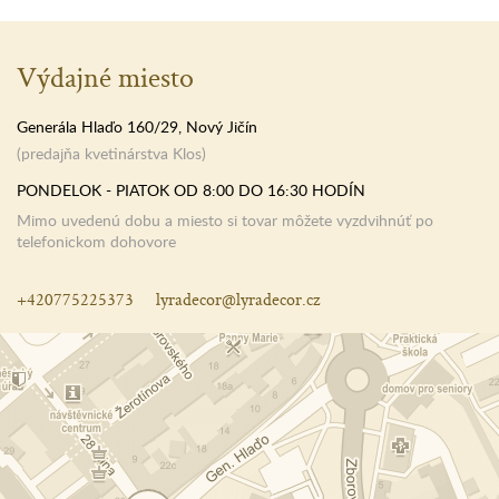
Výdajné miesto
Generála Hlaďo 160/29, Nový Jičín
(predajňa kvetinárstva Klos)
PONDELOK - PIATOK OD 8:00 DO 16:30 HODÍN
Mimo uvedenú dobu a miesto si tovar môžete vyzdvihnúť po
telefonickom dohovore
+420775225373
lyradecor@lyradecor.cz