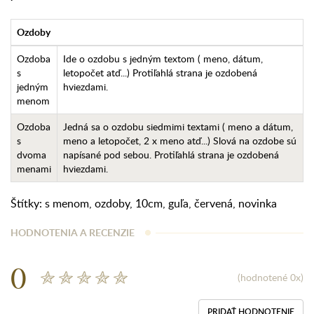
Ozdoby
Ozdoba
Ide o ozdobu s jedným textom ( meno, dátum,
s
letopočet atď...) Protiľahlá strana je ozdobená
jedným
hviezdami.
menom
Ozdoba
Jedná sa o ozdobu siedmimi textami ( meno a dátum,
s
meno a letopočet, 2 x meno atď...) Slová na ozdobe sú
dvoma
napísané pod sebou. Protiľahlá strana je ozdobená
menami
hviezdami.
Štítky:
s menom
,
ozdoby
,
10cm
,
guľa
,
červená
,
novinka
HODNOTENIA A RECENZIE
0
(hodnotené 0x)
PRIDAŤ HODNOTENIE