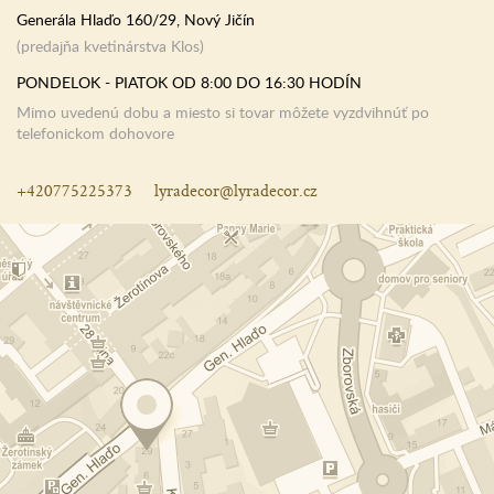
Generála Hlaďo 160/29, Nový Jičín
(predajňa kvetinárstva Klos)
PONDELOK - PIATOK OD 8:00 DO 16:30 HODÍN
Mimo uvedenú dobu a miesto si tovar môžete vyzdvihnúť po
telefonickom dohovore
+420775225373
lyradecor@lyradecor.cz