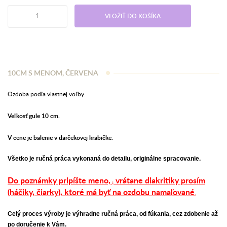
VLOŽIŤ DO KOŠÍKA
10CM S MENOM, ČERVENA
Ozdoba podľa vlastnej voľby.
Veľkosť gule 10 cm.
V cene je balenie v darčekovej krabičke.
Všetko je ručná práca vykonaná do detailu, originálne spracovanie.
Do poznámky pripíšte meno,
vrátane diakritiky prosím
;
(háčiky, čiarky),
ktoré má byť na ozdobu namaľované
.
Celý proces výroby je výhradne ručná práca, od fúkania, cez zdobenie až
po doručenie k Vám.