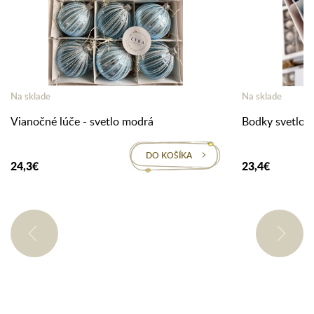
Na sklade
Na sklade
Vianočné lúče - svetlo modrá
Bodky svetlo 
DO KOŠÍKA
24,3€
23,4€