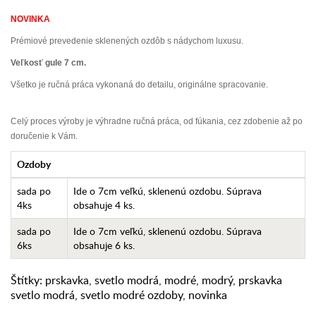
NOVINKA
Prémiové prevedenie sklenených ozdôb s nádychom luxusu.
Veľkosť gule 7 cm.
Všetko je ručná práca vykonaná do detailu, originálne spracovanie.
Celý proces výroby je výhradne ručná práca, od fúkania, cez zdobenie až po
doručenie k Vám.
Ozdoby
sada po
Ide o 7cm veľkú, sklenenú ozdobu. Súprava
4ks
obsahuje 4 ks.
sada po
Ide o 7cm veľkú, sklenenú ozdobu. Súprava
6ks
obsahuje 6 ks.
Štítky:
prskavka
,
svetlo modrá
,
modré
,
modrý
,
prskavka
svetlo modrá
,
svetlo modré ozdoby
,
novinka