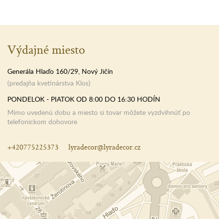
Výdajné miesto
Generála Hlaďo 160/29, Nový Jičín
(predajňa kvetinárstva Klos)
PONDELOK - PIATOK OD 8:00 DO 16:30 HODÍN
Mimo uvedenú dobu a miesto si tovar môžete vyzdvihnúť po
telefonickom dohovore
+420775225373
lyradecor@lyradecor.cz