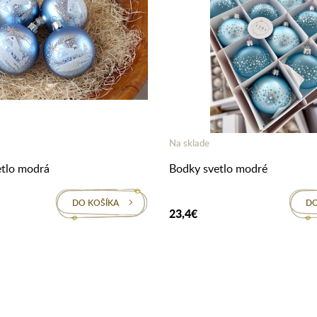
Na sklade
etlo modrá
Bodky svetlo modré
DO KOŠÍKA
DO
23,4€