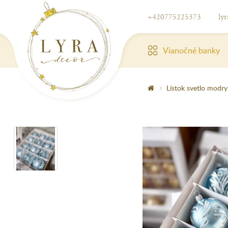
+420775225373
ly
Vianočné banky
Lístok svetlo modry