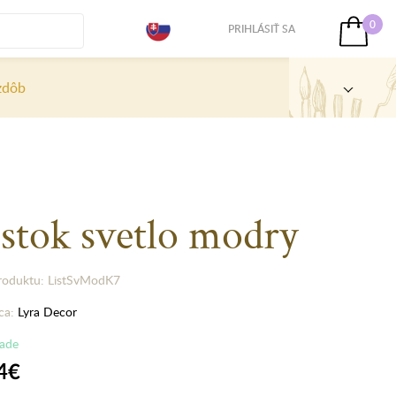
0
PRIHLÁSIŤ SA
zdôb
ístok svetlo modry
roduktu: ListSvModK7
ca:
Lyra Decor
lade
4€