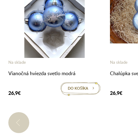
Na sklade
Na sklade
Vianočná hviezda svetlo modrá
Chalúpka sv
DO KOŠÍKA
26,9€
26,9€