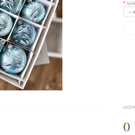
Veľ
HODN
0