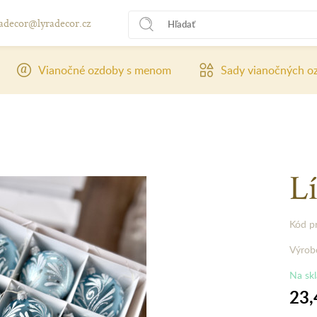
radecor@lyradecor.cz
Vianočné ozdoby s menom
Sady vianočných o
L
Kód p
Výrob
Na sk
23,