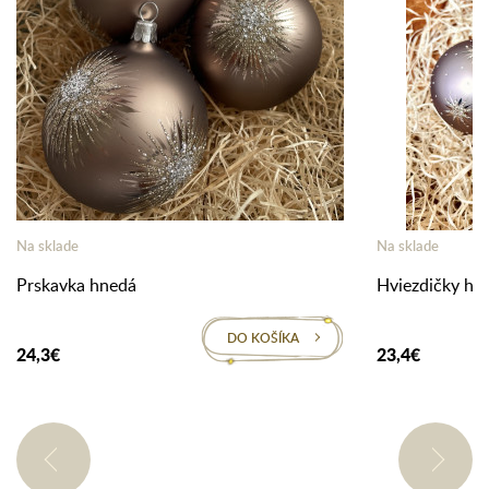
Na sklade
Na sklade
Prskavka hnedá
Hviezdičky hn
DO KOŠÍKA
24,3€
23,4€