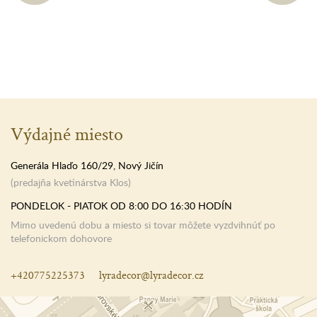
Výdajné miesto
Generála Hlaďo 160/29, Nový Jičín
(predajňa kvetinárstva Klos)
PONDELOK - PIATOK OD 8:00 DO 16:30 HODÍN
Mimo uvedenú dobu a miesto si tovar môžete vyzdvihnúť po
telefonickom dohovore
+420775225373
lyradecor@lyradecor.cz