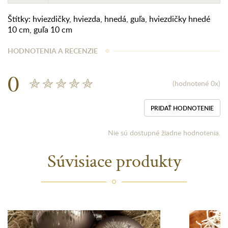
Štítky:
hviezdičky
,
hviezda
,
hnedá
,
guľa
,
hviezdičky hnedé
10 cm
,
guľa 10 cm
HODNOTENIA A RECENZIE
0
(hodnotené 0x)
PRIDAŤ HODNOTENIE
Nie sú dostupné žiadne hodnotenia.
Súvisiace produkty