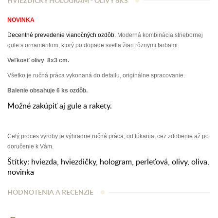
HVIEZDIČKY HOLOGRAM - OLIVY 6KS
NOVINKA
Decentné prevedenie vianočných ozdôb.
Moderná kombinácia striebornej
gule s ornamentom, ktorý po dopade svetla žiari rôznymi farbami.
Veľkosť olivy 8x3 cm.
Všetko je ručná práca vykonaná do detailu, originálne spracovanie.
Balenie obsahuje 6 ks ozdôb.
Možné zakúpiť aj gule a rakety.
Celý proces výroby je výhradne ručná práca, od fúkania, cez zdobenie až po
doručenie k Vám.
Štítky:
hviezda
,
hviezdičky
,
hologram
,
perleťová
,
olivy
,
oliva
,
novinka
HODNOTENIA A RECENZIE