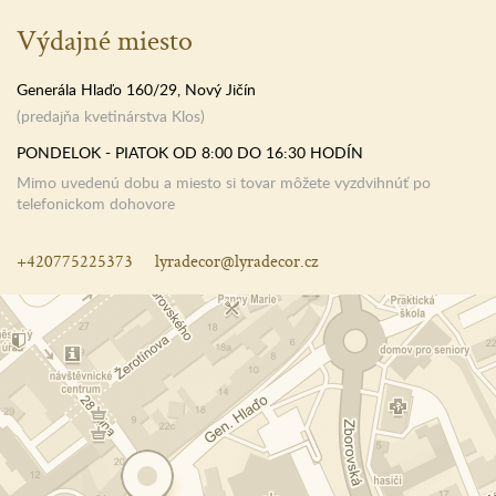
Výdajné miesto
Generála Hlaďo 160/29, Nový Jičín
(predajňa kvetinárstva Klos)
PONDELOK - PIATOK OD 8:00 DO 16:30 HODÍN
Mimo uvedenú dobu a miesto si tovar môžete vyzdvihnúť po
telefonickom dohovore
+420775225373
lyradecor@lyradecor.cz