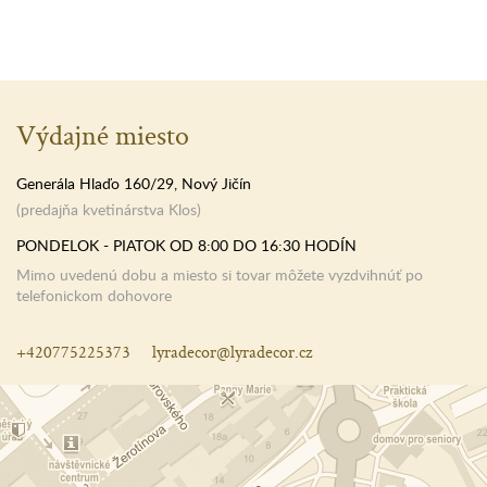
Výdajné miesto
Generála Hlaďo 160/29, Nový Jičín
(predajňa kvetinárstva Klos)
PONDELOK - PIATOK OD 8:00 DO 16:30 HODÍN
Mimo uvedenú dobu a miesto si tovar môžete vyzdvihnúť po
telefonickom dohovore
+420775225373
lyradecor@lyradecor.cz