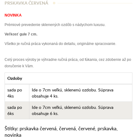
PRSKAVKA ČERVENÁ
NOVINKA
Prémiové prevedenie sklenených ozdôb s nádychom luxusu.
Veľkosť gule 7 cm.
Všetko je ručná práca vykonaná do detailu, originálne spracovanie.
Celý proces výroby je výhradne ručná práca, od fúkania, cez zdobenie až po
doručenie k Vám.
Ozdoby
sada po
Ide o 7cm veľkú, sklenenú ozdobu. Súprava
4ks
obsahuje 4 ks.
sada po
Ide o 7cm veľkú, sklenenú ozdobu. Súprava
6ks
obsahuje 6 ks.
Štítky:
prskavka červená
,
červená
,
červené
,
prskavka
,
novinka