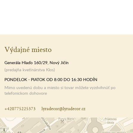
Výdajné miesto
Generála Hlaďo 160/29, Nový Jičín
(predajňa kvetinárstva Klos)
PONDELOK - PIATOK OD 8:00 DO 16:30 HODÍN
Mimo uvedenú dobu a miesto si tovar môžete vyzdvihnúť po
telefonickom dohovore
+420775225373
lyradecor@lyradecor.cz