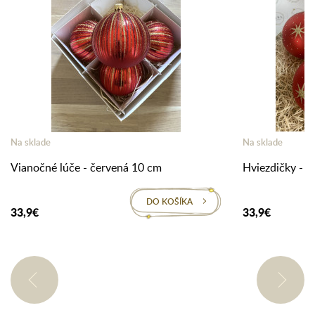
Na sklade
Na sklade
Vianočné lúče - červená 10 cm
Hviezdičky - b
DO KOŠÍKA
33,9€
33,9€