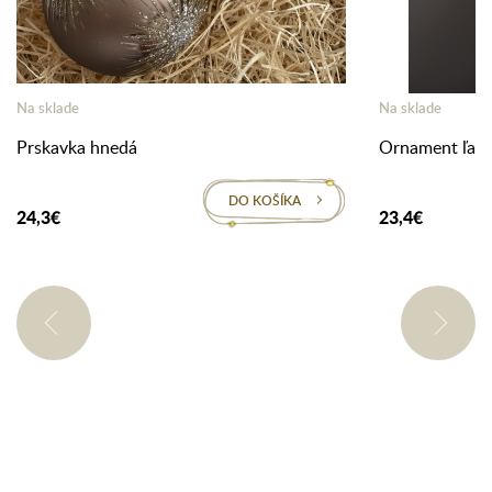
Na sklade
Na sklade
Prskavka hnedá
Ornament ľad
DO KOŠÍKA
24,3€
23,4€