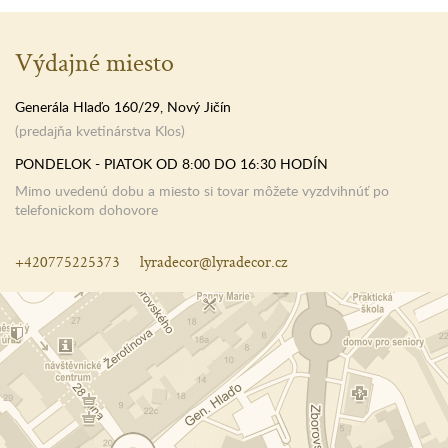
Výdajné miesto
Generála Hlaďo 160/29, Nový Jičín
(predajňa kvetinárstva Klos)
PONDELOK - PIATOK OD 8:00 DO 16:30 HODÍN
Mimo uvedenú dobu a miesto si tovar môžete vyzdvihnúť po
telefonickom dohovore
+420775225373
lyradecor@lyradecor.cz