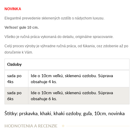
NOVINKA
Elegantné prevedenie sklenených ozdôb s nádychom luxusu.
Veľkosť gule 10 cm.
Všetko je ručná práca vykonaná do detailu, originálne spracovanie.
Celý proces výroby je výhradne ručná práca, od fúkania, cez zdobenie až po
doručenie k Vám.
Ozdoby
sada po
Ide o 10cm veľkú, sklenenú ozdobu. Súprava
4ks
obsahuje 4 ks.
sada po
Ide o 10cm veľkú, sklenenú ozdobu. Súprava
6ks
obsahuje 6 ks.
Štítky:
prskavka
,
khaki
,
khaki ozdoby
,
guľa
,
10cm
,
novinka
HODNOTENIA A RECENZIE