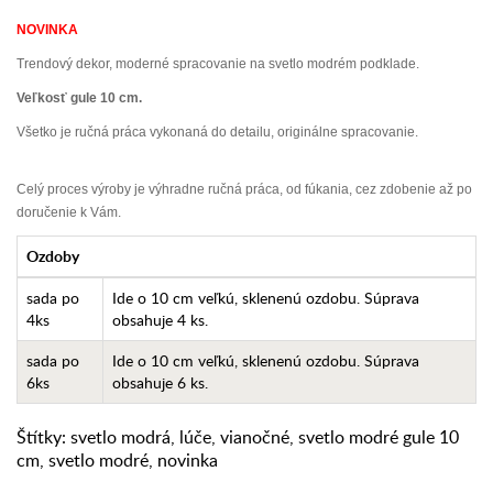
NOVINKA
Trendový dekor, moderné spracovanie na svetlo modrém podklade.
Veľkosť gule 10 cm.
Všetko je ručná práca vykonaná do detailu, originálne spracovanie.
Celý proces výroby je výhradne ručná práca, od fúkania, cez zdobenie až po
doručenie k Vám.
Ozdoby
sada po
Ide o 10 cm veľkú, sklenenú ozdobu. Súprava
4ks
obsahuje 4 ks.
sada po
Ide o 10 cm veľkú, sklenenú ozdobu. Súprava
6ks
obsahuje 6 ks.
Štítky:
svetlo modrá
,
lúče
,
vianočné
,
svetlo modré gule 10
cm
,
svetlo modré
,
novinka