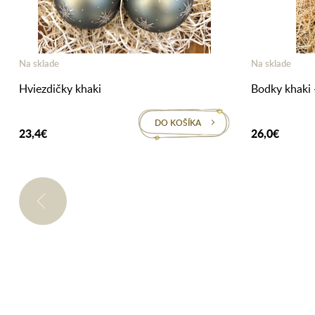
Na sklade
Na sklade
Hviezdičky khaki
Bodky khaki 
DO KOŠÍKA
23,4€
26,0€