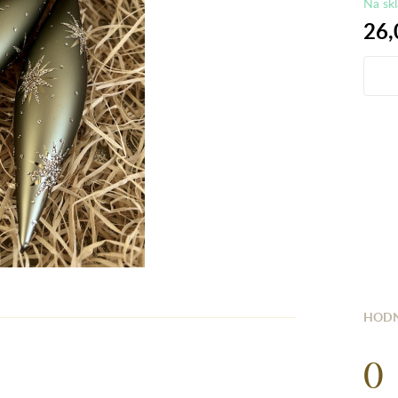
Na sk
26,
HODN
0