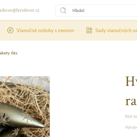
radecor@lyradecor.cz
Vianočné ozdoby s menom
Sady vianočných o
rakety 6ks
Hv
ra
Kód p
Výrob