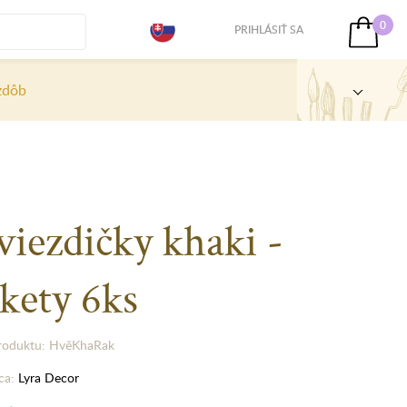
0
PRIHLÁSIŤ SA
zdôb
iezdičky khaki -
kety 6ks
roduktu: HvěKhaRak
ca:
Lyra Decor