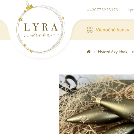
+420775225373
ly
Vianočné banky
Hviezdičky khaki - 