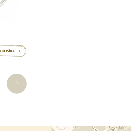
Na sklade
Hviezdičky khaki
 KOŠÍKA
DO KOŠÍKA
23,4€