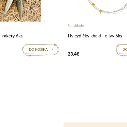
Na sklade
- rakety 6ks
Hviezdičky khaki - olivy 6ks
DO KOŠÍKA
DO
23,4€