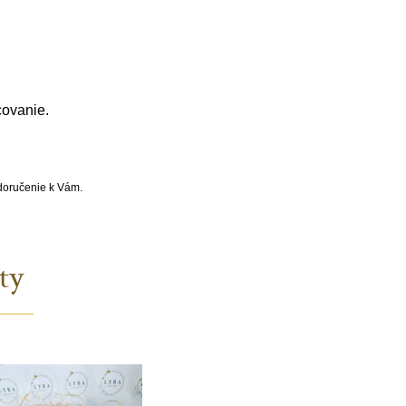
covanie.
 doručenie k Vám.
ty