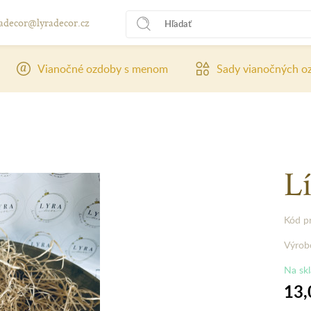
radecor@lyradecor.cz
Vianočné ozdoby s menom
Sady vianočných o
Lí
Kód p
Výrob
Na sk
13,