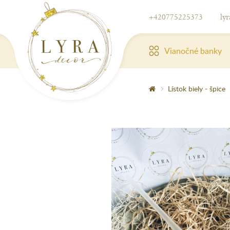
+420775225373
ly
Vianočné banky
Lístok biely - špice