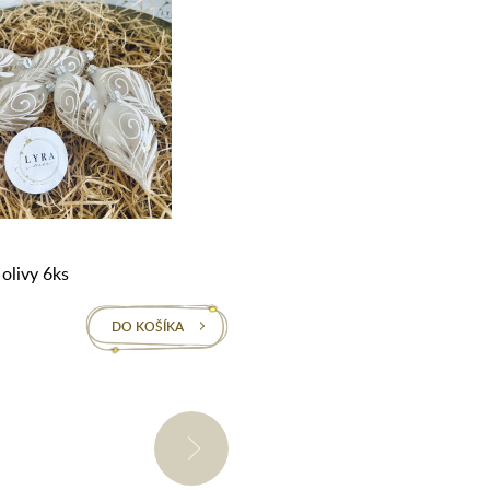
Na sklade
 olivy 6ks
Lístok biely 10cm
DO KOŠÍKA
DO
33,9€