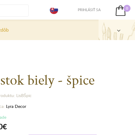
0
PRIHLÁSIŤ SA
zdôb
stok biely - špice
roduktu: LisBŠpic
ca:
Lyra Decor
lade
0€