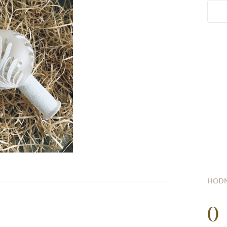
HODN
0