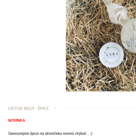
LÍSTOK BIELY - ŠPICE
NOVINKA
Samozrejme špice na stromčeku nesmú chýbať... :)