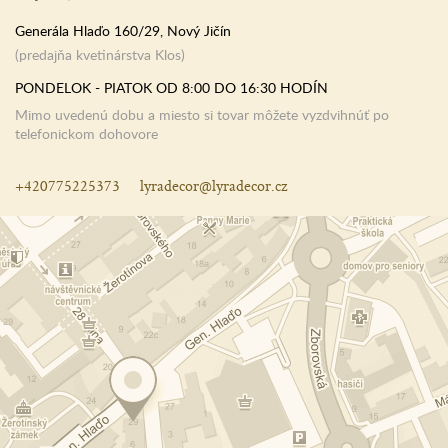
Generála Hlaďo 160/29, Nový Jičín
(predajňa kvetinárstva Klos)
PONDELOK - PIATOK OD 8:00 DO 16:30 HODÍN
Mimo uvedenú dobu a miesto si tovar môžete vyzdvihnúť po
telefonickom dohovore
+420775225373
lyradecor@lyradecor.cz