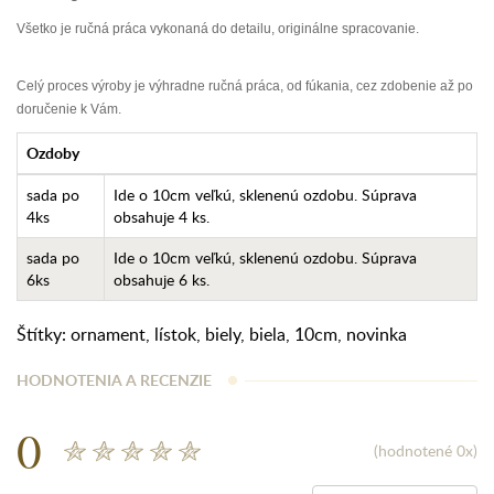
Všetko je ručná práca vykonaná do detailu, originálne spracovanie.
Celý proces výroby je výhradne ručná práca, od fúkania, cez zdobenie až po
doručenie k Vám.
Ozdoby
sada po
Ide o 10cm veľkú, sklenenú ozdobu. Súprava
4ks
obsahuje 4 ks.
sada po
Ide o 10cm veľkú, sklenenú ozdobu. Súprava
6ks
obsahuje 6 ks.
Štítky:
ornament
,
lístok
,
biely
,
biela
,
10cm
,
novinka
HODNOTENIA A RECENZIE
0
(hodnotené 0x)