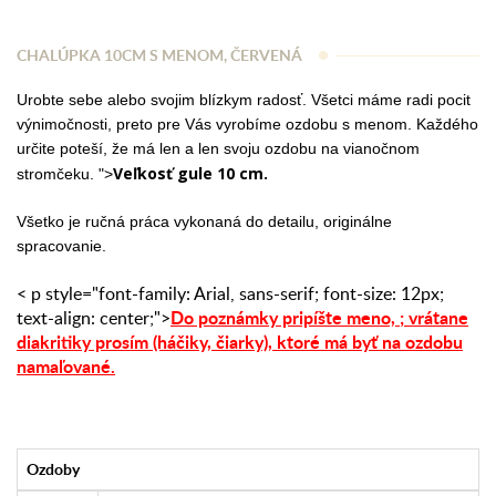
CHALÚPKA 10CM S MENOM, ČERVENÁ
Urobte sebe alebo svojim blízkym radosť. Všetci máme radi pocit
výnimočnosti, preto pre Vás vyrobíme ozdobu s menom. Každého
určite poteší, že má len a len svoju ozdobu na vianočnom
Veľkosť gule 10 cm.
stromčeku. ">
Všetko je ručná práca vykonaná do detailu, originálne
spracovanie.
< p style="font-family: Arial, sans-serif; font-size: 12px;
Do poznámky pripíšte meno,
;
vrátane
text-align: center;">
diakritiky prosím (háčiky, čiarky),
ktoré má byť na ozdobu
namaľované.
Ozdoby