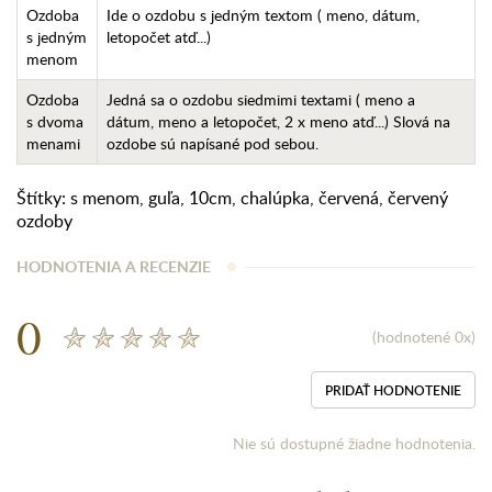
Ozdoba
Ide o ozdobu s jedným textom ( meno, dátum,
s jedným
letopočet atď...)
menom
Ozdoba
Jedná sa o ozdobu siedmimi textami ( meno a
s dvoma
dátum, meno a letopočet, 2 x meno atď...) Slová na
menami
ozdobe sú napísané pod sebou.
Štítky:
s menom
,
guľa
,
10cm
,
chalúpka
,
červená
,
červený
ozdoby
HODNOTENIA A RECENZIE
0
(hodnotené 0x)
PRIDAŤ HODNOTENIE
Nie sú dostupné žiadne hodnotenia.