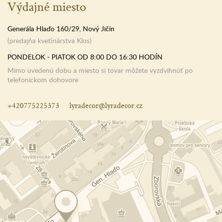
Výdajné miesto
Generála Hlaďo 160/29, Nový Jičín
(predajňa kvetinárstva Klos)
PONDELOK - PIATOK OD 8:00 DO 16:30 HODÍN
Mimo uvedenú dobu a miesto si tovar môžete vyzdvihnúť po
telefonickom dohovore
+420775225373
lyradecor@lyradecor.cz