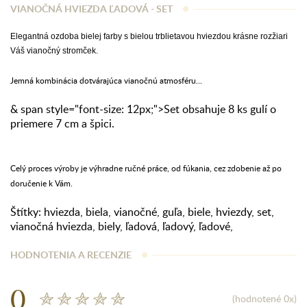
VIANOČNÁ HVIEZDA ĽADOVÁ - SET
Elegantná ozdoba bielej farby s bielou trblietavou hviezdou krásne rozžiari
Váš vianočný stromček.
Jemná kombinácia dotvárajúca vianočnú atmosféru...
& span style="font-size: 12px;">Set obsahuje 8 ks gulí o
priemere 7 cm a špici.
Celý proces výroby je výhradne ručné práce, od fúkania, cez zdobenie až po
doručenie k Vám.
Štítky:
hviezda
,
biela
,
vianočné
,
guľa
,
biele
,
hviezdy
,
set
,
vianočná hviezda
,
biely
,
ľadová
,
ľadový
,
ľadové
,
HODNOTENIA A RECENZIE
0
(hodnotené 0x)