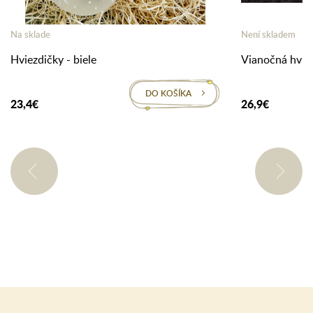
Na sklade
Není skladem
Hviezdičky - biele
Vianočná hviez
DO KOŠÍKA
23,4€
26,9€