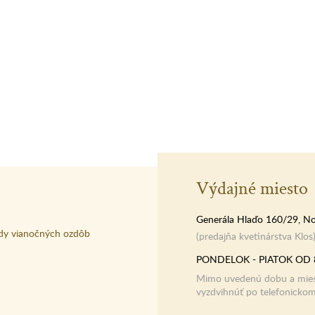
Výdajné miesto
Generála Hlaďo 160/29, No
dy vianočných ozdôb
(predajňa kvetinárstva Klos
PONDELOK - PIATOK OD 
Mimo uvedenú dobu a miest
vyzdvihnúť po telefonicko