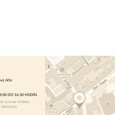
vý Jičín
)
8:00 DO 16:30 HODÍN
o si tovar môžete
m dohovore