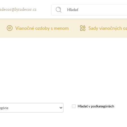
radecor@lyradecor.cz
Vianočné ozdoby s menom
Sady vianočných o
Hľadať v podkategóriách