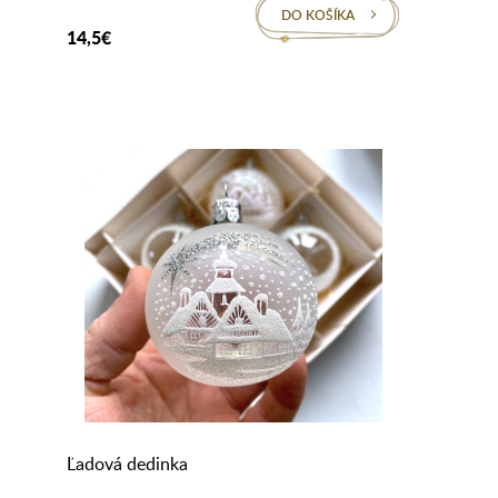
DO KOŠÍKA
14,5€
Ľadová dedinka